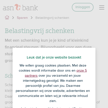
Inloggen
Belastingvrij schenken
Sparen
Belastingvrij schenken
Met een schenking kun je je kind of kleinkind
financieel steunen. Bijvoorbeeld voor een dure
studie of huis. Lees hoeveel je als ouder of
Leuk dat je onze website bezoekt
grootouder belastingvrij mag schenken.
We willen graag cookies plaatsen. Met deze
cookies wordt informatie door ons en
onze 5
Schenkbelasting
partners
over jou verzameld en jouw
internetgedrag gevolgd. We maken een
Schenken kan een mooie manier zijn om je kind of
persoonlijk profiel van jou. Daarmee
kleinkind een financieel steuntje in de rug te geven.
personaliseren wij onze website, advertenties en
communicatie en laten wij je relevante inhoud
Daarvoor gelden vrijstellingen. Schenk je als ouder of
zien.
grootouder meer dan de vrijstelling? Dan moet je kind of
kleinkind aangifte doen voor de schenkbelasting en