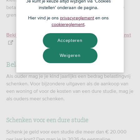
Je kunt je keuze altijd wijzigen via 'Cookies
betaalt je kind of kleinkind over het deel dat boven de
instellen' onderaan de pagina.
grens uitkomt schenkbelasting.
Hier vind je ons
privacyreglement
en ons
cookiereglement
.
Bekijk de tarieven op de website van de Belastingdienst
Accepteren
Weigeren
Belastingvrij schenken aan kinderen
Als ouder mag je je kind jaarlijks een bedrag belastingvrij
schenken. Voor bijzondere uitgaven als de aankoop van
een woning of voor de kosten van een dure studie, mag je
als ouders meer schenken.
Schenken voor een dure studie
Schenk je geld voor een studie die meer dan € 20.000
per jaar kost? Dan mag je in 2026 de eenmalige