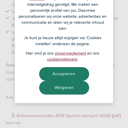
nieuwe spaarrekening vanaf een andere bank.
internetgedrag gevolgd. We maken een
persoonlijk profiel van jou. Daarmee
Laat het bedrag minimaal 3 maanden staan.
personaliseren wij onze website, advertenties en
Je krijgt na 3 maanden € 25 van ons: voor jezelf of de
communicatie en laten wij je relevante inhoud
ASN Foundation .
zien.
Let op: Je krijgt de € 25 als je € 1.500 of meer hebt
Je kunt je keuze altijd wijzigen via 'Cookies
gestort vanaf een andere bank dan ASN Bank (ASN
instellen' onderaan de pagina.
Bank voorheen SNS Bank of ASN Bank voorheen
RegioBank)
Hier vind je ons
privacyreglement
en ons
cookiereglement
.
Je hoeft voor het openen van ASN
Goed om te weten:
Sparen geen betaalrekening bij ons te hebben of te
Accepteren
openen, maar dat mag natuurlijk wel.
Weigeren
Alle spelregels vind je in de actievoorwaarden:
Actievoorwaarden ASN Sparen mei-juni 2026 (pdf)
109,07 KB