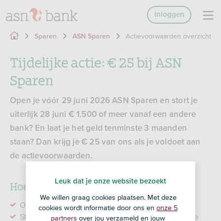
Inloggen
Actievoorwaarden overzicht
Sparen
ASN Sparen
Tijdelijke actie: € 25 bij ASN
Sparen
Open je vóór 29 juni 2026 ASN Sparen en stort je
uiterlijk 28 juni € 1.500 of meer vanaf een andere
bank? En laat je het geld tenminste 3 maanden
staan? Dan krijg je € 25 van ons als je voldoet aan
de actievoorwaarden.
Leuk dat je onze website bezoekt
Hoe werkt de actie?
We willen graag cookies plaatsen. Met deze
Open vóór 29 juni 2026 ASN Sparen.
cookies wordt informatie door ons en
onze 5
Stort uiterlijk 28 juni minimaal € 1.500 of meer op je
partners
over jou verzameld en jouw