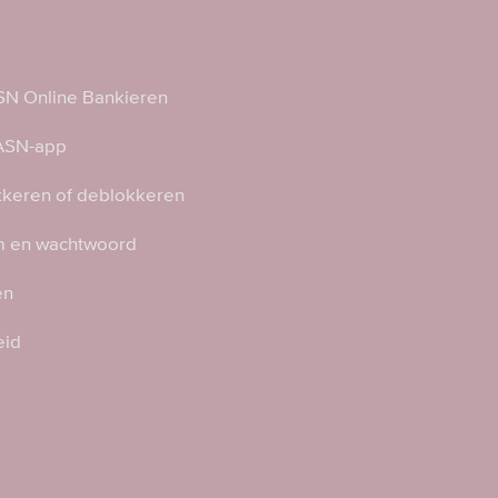
N Online Bankieren
 ASN-app
kkeren of deblokkeren
 en wachtwoord
en
eid