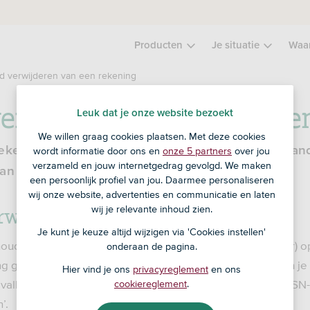
Producten
Je situatie
Waa
d verwijderen van een rekening
erwijderen van een reke
Leuk dat je onze website bezoekt
We willen graag cookies plaatsen. Met deze cookies
ekeninghouders van een rekening en wil je iemand
wordt informatie door ons en
onze 5 partners
over jou
verzameld en jouw internetgedrag gevolgd. We maken
an gemakkelijk online of in de ASN-app.
een persoonlijk profiel van jou. Daarmee personaliseren
wij onze website, advertenties en communicatie en laten
rwijderen
wij je relevante inhoud zien.
Je kunt je keuze altijd wijzigen via 'Cookies instellen'
ouder of een andere ouder (wettelijk vertegenwoordiger) o
onderaan de pagina.
 geven om verwijderd te worden. Een gemachtigde kun je a
Hier vind je ons
privacyreglement
en ons
evallen ook. Log in op ASN Online Bankieren of ga naar ASN-
cookiereglement
.
’.