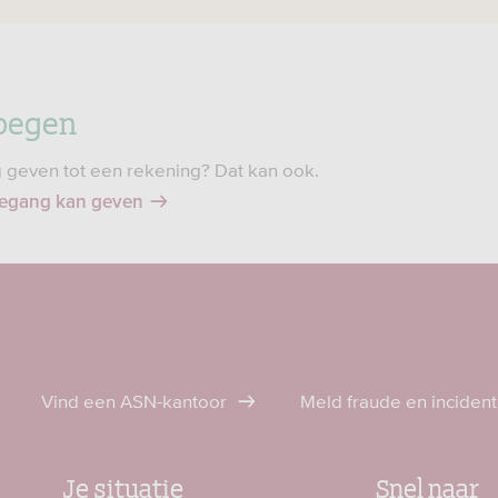
oegen
 geven tot een rekening? Dat kan ook.
oegang kan geven
Vind een ASN-kantoor
Meld fraude en inciden
Je situatie
Snel naar