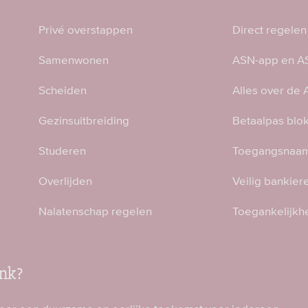
Privé overstappen
Direct regelen
Samenwonen
ASN-app en AS
Scheiden
Alles over de
Gezinsuitbreiding
Betaalpas blo
Studeren
Toegangsnaam
Overlijden
Veilig bankier
Nalatenschap regelen
Toegankelijkh
nk?