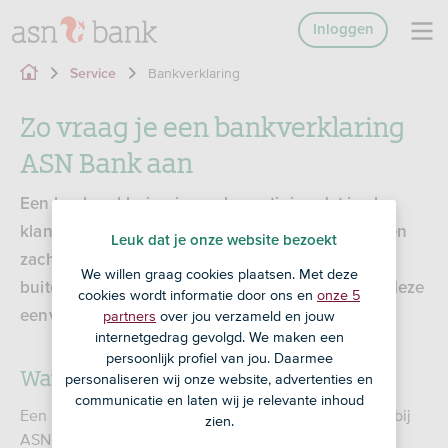
Inloggen
Bankverklaring
Service
Zo vraag je een bankverklaring
ASN Bank aan
Een bankverklaring is een bevestiging dat je als
klant bij ASN Bank bankiert. Dit wordt ook wel een
Leuk dat je onze website bezoekt
zachte bankverklaring genoemd. Soms vragen
We willen graag cookies plaatsen. Met deze
buitenlandse organisaties daarnaar. Hier kun je deze
cookies wordt informatie door ons en
onze 5
partners
over jou verzameld en jouw
eenvoudig zelf aanvragen.
internetgedrag gevolgd. We maken een
persoonlijk profiel van jou. Daarmee
Wat is een bankverklaring?
personaliseren wij onze website, advertenties en
communicatie en laten wij je relevante inhoud
Een bankverklaring is een bevestiging dat je als klant bij
zien.
ASN Bank bankiert. Dit wordt ook wel een zachte