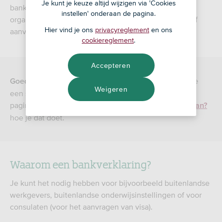
Je kunt je keuze altijd wijzigen via 'Cookies
bankverklaring genoemd. Soms vragen buitenlandse
instellen' onderaan de pagina.
organisaties daarnaar. Hier kun je deze eenvoudig zelf
Hier vind je ons
privacyreglement
en ons
aanvragen.
cookiereglement
.
Accepteren
ben je een zakelijke klant en wil je
Goed om te weten:
Weigeren
een standaard bankverklaring aanvragen? Lees op de
pagina
Hoe vraag ik een standaard bankverklaring aan?
hoe je dat doet.
Waarom een bankverklaring?
Je kunt het nodig hebben voor bijvoorbeeld buitenlandse
werkgevers, buitenlandse onderwijsinstellingen of voor
consulaten (voor het aanvragen van visa).