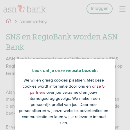
Inloggen
Samenwerking
SNS en RegioBank worden ASN
Bank
ASN Bank is onderdeel van de Volksbank, net als SNS,
RegioBank en BLG Wonen. Al deze bankmerken gaan op
Leuk dat je onze website bezoekt
termijn verder onder de naam ASN Bank.
We willen graag cookies plaatsen. Met deze
cookies wordt informatie door ons en
onze 5
Als we de krachten bundelen, kunnen we samen nog
partners
over jou verzameld en jouw
internetgedrag gevolgd. We maken een
meer impact maken. Bovendien kunnen we je beter van
persoonlijk profiel van jou. Daarmee
dienst zijn als we de sterke punten van de verschillende
personaliseren wij onze website, advertenties en
bankmerken met elkaar combineren.
communicatie en laten wij je relevante inhoud
zien.
Er verandert op dit moment niets voor jou. Je geldzaken