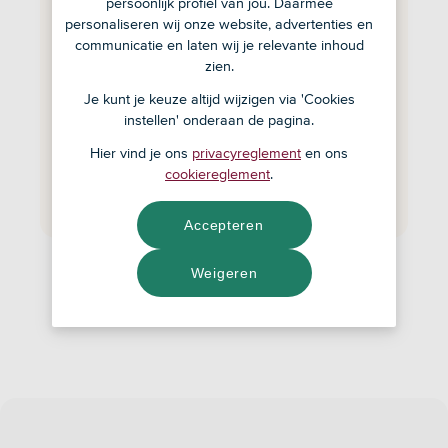
persoonlijk profiel van jou. Daarmee
Download de ASN-app
personaliseren wij onze website, advertenties en
communicatie en laten wij je relevante inhoud
Kies de rekening die bij jou past
zien.
Je kunt je keuze altijd wijzigen via 'Cookies
Open rekening
instellen' onderaan de pagina.
Hier vind je ons
privacyreglement
en ons
Al klant bij ons?
Inloggen en rekening
cookiereglement
.
openen
Accepteren
Weigeren