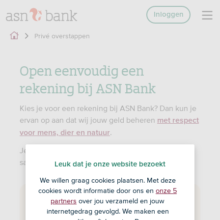
Inloggen
Privé overstappen
Open eenvoudig een
rekening bij ASN Bank
Kies je voor een rekening bij ASN Bank? Dan kun je
ervan op aan dat wij jouw geld beheren
met respect
.
voor mens, dier en natuur
Je opent eenvoudig een rekening voor jezelf,
samen of je kind via onze app.
Leuk dat je onze website bezoekt
We willen graag cookies plaatsen. Met deze
cookies wordt informatie door ons en
onze 5
partners
over jou verzameld en jouw
In 2 stappen geregeld
internetgedrag gevolgd. We maken een