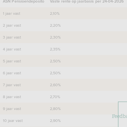
ASN Pensioendeposito
Vaste rente op jaarbasis per 24-04-2026
1 jaar vast
2,10%
2 jaar vast
2,20%
3 jaar vast
2,30%
4 jaar vast
2,35%
5 jaar vast
2,50%
6 jaar vast
2,50%
7 jaar vast
2,60%
8 jaar vast
2,70%
9 jaar vast
2,80%
Feedb
10 jaar vast
2,90%