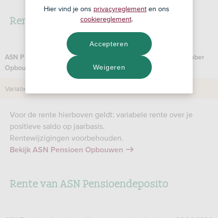
Hier vind je ons
privacyreglement
en ons
Rente van ASN Pensioen Opbouwen
cookiereglement
.
Accepteren
ASN Pensioen
Rente op jaarbasis per 10 september
Weigeren
Opbouwen
2025
Variabele rente
1,30%
Voor de rente hierboven geldt: variabele rente over je
positieve saldo op jaarbasis.
Rentewijzigingen voorbehouden.
Bekijk ASN Pensioen Opbouwen
Rente van ASN Pensioendeposito