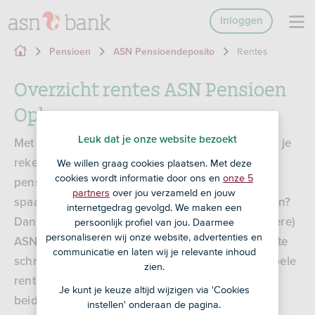
Inloggen
Rentes
Pensioen
ASN Pensioendeposito
Overzicht rentes ASN Pensioen
Opbouwen
Leuk dat je onze website bezoekt
Met het geld dat je laat staan op het gelddeel van je
We willen graag cookies plaatsen. Met deze
rekening (en waarmee je dus niet belegt) ga je
cookies wordt informatie door ons en
onze 5
pensioensparen en ontvang je een variabele
partners
over jou verzameld en jouw
spaarrente. Wil je een vaste spaarrente ontvangen?
internetgedrag gevolgd. We maken een
persoonlijk profiel van jou. Daarmee
Dan kun je er ook voor kiezen om een (of meerdere)
personaliseren wij onze website, advertenties en
ASN Pensioendeposito's te openen. De vaste rente
communicatie en laten wij je relevante inhoud
schrijven we jaarlijks bij op je deposito. De variabele
zien.
rente keren we maandelijks uit op je rekening. In
Je kunt je keuze altijd wijzigen via 'Cookies
beide gevallen krijg je dus rente op rente.
instellen' onderaan de pagina.