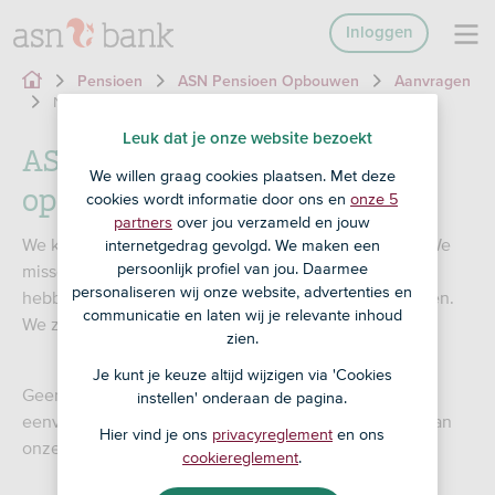
Inloggen
Pensioen
ASN Pensioen Opbouwen
Aanvragen
Nieuwe klant
Leuk dat je onze website bezoekt
ASN Pensioen Opbouwen
We willen graag cookies plaatsen. Met deze
openen
cookies wordt informatie door ons en
onze 5
partners
over jou verzameld en jouw
We kunnen je aanvraag helaas niet online afronden. We
internetgedrag gevolgd. We maken een
persoonlijk profiel van jou. Daarmee
missen nog een aantal persoonlijke gegevens. Die
personaliseren wij onze website, advertenties en
hebben we nodig om je identiteit te kunnen vaststellen.
communicatie en laten wij je relevante inhoud
We zijn wettelijk verplicht om die check te doen.
zien.
Je kunt je keuze altijd wijzigen via 'Cookies
Geen zorgen! Je kunt je ASN Pensioen Opbouwen
instellen' onderaan de pagina.
eenvoudig telefonisch aanvragen met hulp van één van
Hier vind je ons
privacyreglement
en ons
onze medewerkers.
cookiereglement
.