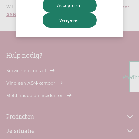
Accepteren
Wil je meer informatie over het aanvraagproces?
Ga naar
.
ASN Pensioen opbouwen
Weigeren
Hulp nodig?
Service en contact
Feedb
Vind een ASN-kantoor
Meld fraude en incidenten
Producten
Je situatie