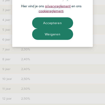
2 jaar
1,80%
Hier vind je ons
privacyreglement
en ons
3 jaar
1,90%
cookiereglement
.
4 jaar
2,00%
Accepteren
5 jaar
2,20%
Weigeren
6 jaar
2,25%
7 jaar
2,30%
8 jaar
2,40%
9 jaar
2,40%
10 jaar
2,50%
11 jaar
2,50%
12 jaar
2,50%