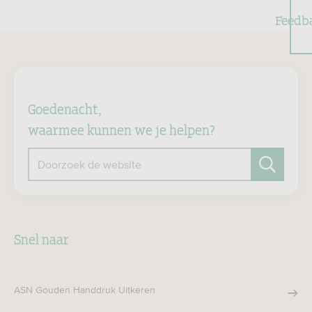
Feedb
Goedenacht,
waarmee kunnen we je helpen?
Doorzoek de website
Zoeken
Snel naar
ASN Gouden Handdruk Uitkeren