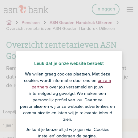
Inloggen
Pensioen
ASN Gouden Handdruk Uitkeren
Overzicht rentetarieven ASN Gouden Handdruk Uitkeren
Overzicht rentetarieven ASN
Gouden Handdruk Uitkeren
Leuk dat je onze website bezoekt
Rentewijzigingen zijn voorbehouden. Dat betekent
We willen graag cookies plaatsen. Met deze
dat de rente nog kan wijzigen tot het moment dat je
cookies wordt informatie door ons en
onze 5
de rekening afsluit.
partners
over jou verzameld en jouw
internetgedrag gevolgd. We maken een
persoonlijk profiel van jou. Daarmee
personaliseren wij onze website, advertenties en
Looptijd
Vaste rente op jaarbasis per 25 augustus 2025
communicatie en laten wij je relevante inhoud
zien.
1 jaar
1,75%
Je kunt je keuze altijd wijzigen via 'Cookies
instellen' onderaan de pagina.