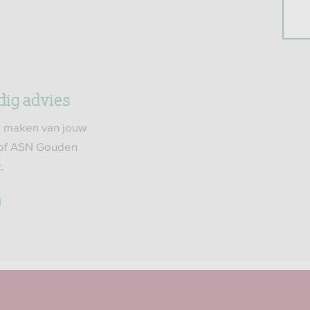
dig advies
ijk maken van jouw
s of ASN Gouden
.