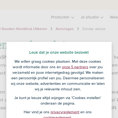
Producten
Je situatie
Waa
Zonder advies
 Gouden Handdruk Uitkeren
Aanvragen
n zonder advies
Leuk dat je onze website bezoekt
 ASN Gouden Handdruk Uitkeren bij je past. Voor he
We willen graag cookies plaatsen. Met deze cookies
ervaringstoets. Deze test is bedoeld om te bepalen 
wordt informatie door ons en
onze 5 partners
over jou
verzameld en jouw internetgedrag gevolgd. We maken
uct en er voldoende van af weet. Hiermee voorkom 
een persoonlijk profiel van jou. Daarmee personaliseren
wij onze website, advertenties en communicatie en laten
wij je relevante inhoud zien.
n Handdruk Uitkeren zonder advies (deze voorwaa
Je kunt je keuze altijd wijzigen via 'Cookies instellen'
 advies of deeladvies) alleen aanvragen als je al 
onderaan de pagina.
aakt (of wilt gaan maken) van ASN Mobiel- of ASN
Hier vind je ons
privacyreglement
en ons
cookiereglement
.