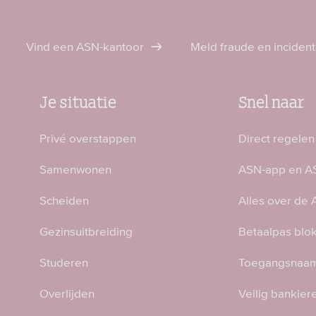
Vind een ASN-kantoor
Meld fraude en inciden
Je situatie
Snel naar
Privé overstappen
Direct regelen
Samenwonen
ASN-app en AS
Scheiden
Alles over de
Gezinsuitbreiding
Betaalpas blo
Studeren
Toegangsnaam
Overlijden
Veilig bankier