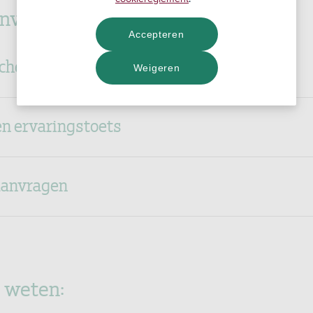
nvragen zonder advies?
Accepteren
ische afspraak maken
Weigeren
en ervaringstoets
 aanvragen
 weten: