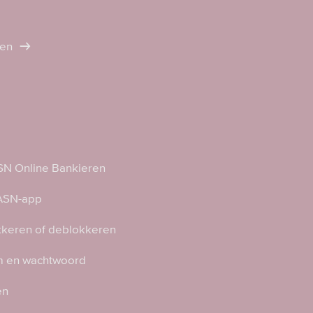
ten
N Online Bankieren
 ASN-app
kkeren of deblokkeren
 en wachtwoord
en