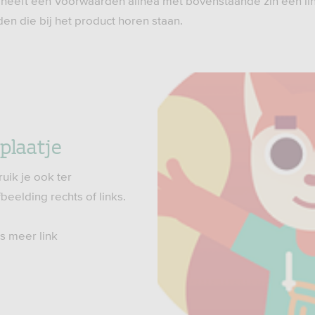
heeft een Voorwaarden alinea met bovenstaande zin een li
en die bij het product horen staan.
plaatje
uik je ook ter
beelding rechts of links.
s meer link