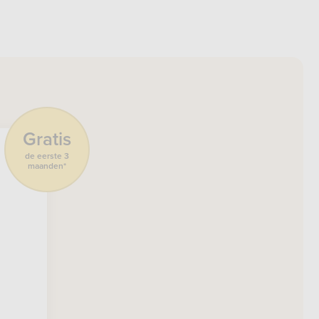
Gratis
de eerste 3
maanden*