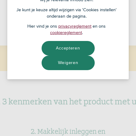
0% rente* (optioneel)
Je kunt je keuze altijd wijzigen via 'Cookies instellen'
onderaan de pagina.
Pakkende CTA
Hier vind je ons
privacyreglement
en ons
cookiereglement
.
Accepteren
* Disclaimer die we hier neer moeten zetten (optioneel).
Weigeren
 3 kenmerken van het product met u
2. Makkelijk inleggen en