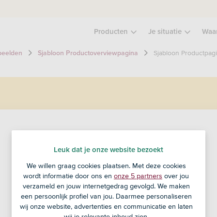
Producten
Je situatie
Waa
Sjabloon Productpag
beelden
Sjabloon Productoverviewpagina
ASN productnaam
Leuk dat je onze website bezoekt
We willen graag cookies plaatsen. Met deze cookies
Usp 1 met een mooie tekst, op 1 regel
wordt informatie door ons en
onze 5 partners
over jou
Usp 2 met een voordeel
verzameld en jouw internetgedrag gevolgd. We maken
Usp 3 om te overtuigen, max 3
een persoonlijk profiel van jou. Daarmee personaliseren
wij onze website, advertenties en communicatie en laten
wij je relevante inhoud zien.