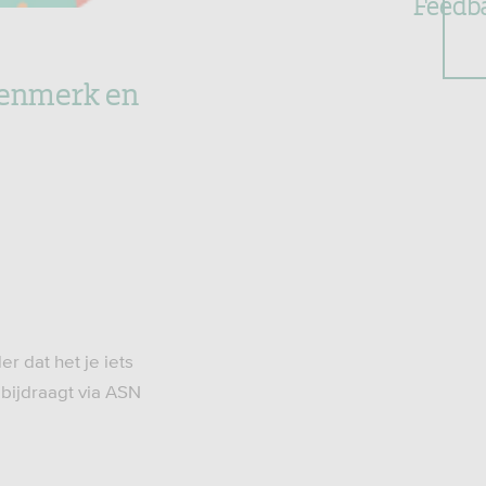
Feedb
kenmerk en
 dat het je iets
 bijdraagt via ASN