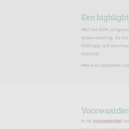
Een highlight
Met het ASN Jongeren
spaarrekening. Ze kun
ASN-app zelf zien hoev
toezicht.
Met een optionele Le
Voorwaarden
In de
lee
voorwaarden