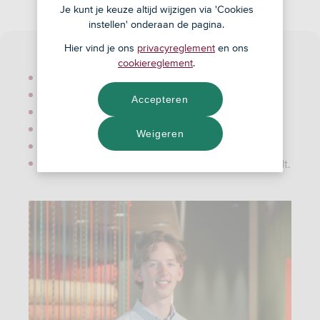
Je kunt je keuze altijd wijzigen via 'Cookies
instellen' onderaan de pagina.
Hier vind je ons
privacyreglement
en ons
cookiereglement
.
Naam: Jasper Wilken
Geboortejaar: 2001
Accepteren
Studie: Planologie
Woont in: Rotterdam
Weigeren
Luistert naar: Bubbels en Ecofosie
Wijze raad: Investeer tijd in wat je belangrijk vindt.