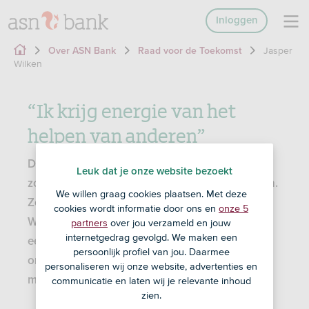
Inloggen
Jasper
Over ASN Bank
Raad voor de Toekomst
Wilken
“Ik krijg energie van het
helpen van anderen”
De leden van de Raad voor de Toekomst zijn
Leuk dat je onze website bezoekt
zorgvuldig geselecteerd uit 250 aanmeldingen.
We willen graag cookies plaatsen. Met deze
Ze zijn niet in dienst bij ASN Bank. Jasper
cookies wordt informatie door ons en
onze 5
Wilken is een van de 10 leden die ASN Bank
partners
over jou verzameld en jouw
internetgedrag gevolgd. We maken een
een jaar lang adviseert. Hij praat mee over
persoonlijk profiel van jou. Daarmee
onderwerpen die belangrijk zijn voor jonge
personaliseren wij onze website, advertenties en
mensen.
communicatie en laten wij je relevante inhoud
zien.