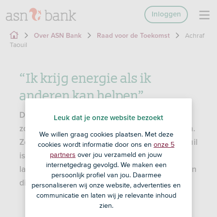
Inloggen
Achraf
Over ASN Bank
Raad voor de Toekomst
Taouil
“Ik krijg energie als ik
anderen kan helpen”
De leden van de Raad voor de Toekomst zijn
Leuk dat je onze website bezoekt
zorgvuldig geselecteerd uit 250 aanmeldingen.
We willen graag cookies plaatsen. Met deze
Ze zijn niet in dienst bij ASN Bank. Achraf Taouil
cookies wordt informatie door ons en
onze 5
partners
over jou verzameld en jouw
is een van de 10 leden die ASN Bank een jaar
internetgedrag gevolgd. We maken een
lang adviseert. Hij praat mee over onderwerpen
persoonlijk profiel van jou. Daarmee
die belangrijk zijn voor jonge mensen.
personaliseren wij onze website, advertenties en
communicatie en laten wij je relevante inhoud
zien.