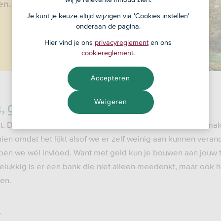
en.
Je kunt je keuze altijd wijzigen via 'Cookies instellen'
onderaan de pagina.
Hier vind je ons
privacyreglement
en ons
cookiereglement
.
Accepteren
u, goed voor de toekomst
Weigeren
Dat willen we natuurlijk allemaal. Maar het is niet altijd ma
chien omdat het lijkt alsof we er zelf weinig aan kunnen vera
ben we wél invloed. Want met geld kun je bouwen aan jouw 
gelukkig is er een bank die niet alleen meedenkt, maar ook 
en.