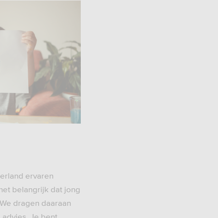
erland ervaren
het belangrijk dat jong
. We dragen daaraan
l advies. Je bent