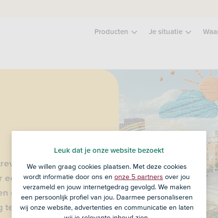
Producten
Je situatie
Waa
Leuk dat je onze website bezoekt
strevende bank met
We willen graag cookies plaatsen. Met deze cookies
wordt informatie door ons en
onze 5 partners
over jou
oor een duurzame en
verzameld en jouw internetgedrag gevolgd. We maken
en dat geld een
een persoonlijk profiel van jou. Daarmee personaliseren
g te versnellen – voor
wij onze website, advertenties en communicatie en laten
wij je relevante inhoud zien.