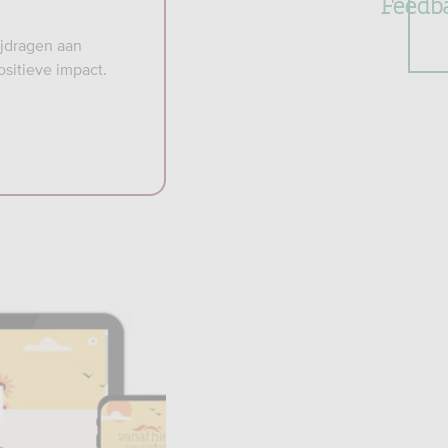
Feedb
ijdragen aan
sitieve impact.