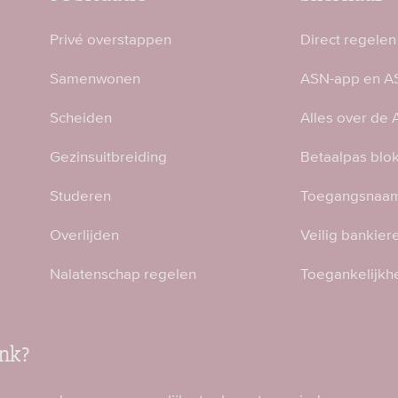
Privé overstappen
Direct regelen
Samenwonen
ASN-app en AS
Scheiden
Alles over de
Gezinsuitbreiding
Betaalpas blo
Studeren
Toegangsnaam
Overlijden
Veilig bankier
Nalatenschap regelen
Toegankelijkh
nk?