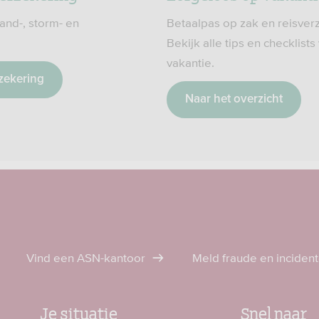
and-, storm- en
Betaalpas op zak en reisver
Bekijk alle tips en checklists
vakantie.
zekering
Naar het overzicht
Vind een ASN-kantoor
Meld fraude en inciden
Je situatie
Snel naar