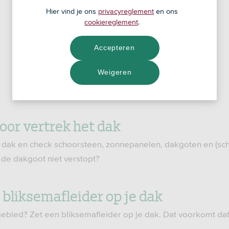
Hier vind je ons
privacyreglement
en ons
cookiereglement
.
Accepteren
Weigeren
voor vertrek het dak
je dak en check schoorsteen, zonnepanelen, dakgoten en (sch
 de dakgoot niet verstopt?
n bliksemafleider op je dak
ebied? Zet een bliksemafleider op je dak. Dat voorkomt dat 