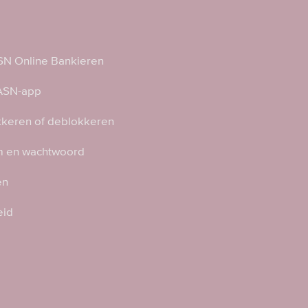
N Online Bankieren
 ASN-app
kkeren of deblokkeren
 en wachtwoord
en
eid