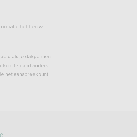
informatie hebben we
beeld als je dakpannen
ar kunt iemand anders
tie het aanspreekpunt
ie