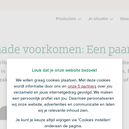
Producten
Je situatie
Waa
ade voorkomen: Een paar
lbaar als het Nederlandse weer. Als jij in het buit
Leuk dat je onze website bezoekt
r in Nederland ineens een flinke storm losbarsten.
aken. Onze 6 tips helpen je schade voor te zijn of 
We willen graag cookies plaatsen. Met deze cookies
wordt informatie door ons en
onze 5 partners
over jou
verzameld en jouw internetgedrag gevolgd. We maken
een persoonlijk profiel van jou. Daarmee personaliseren
wij onze website, advertenties en communicatie en laten
wij je relevante inhoud zien.
Je kunt je keuze altijd wijzigen via 'Cookies instellen'
onderaan de pagina.