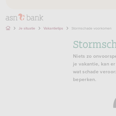
Stormschade voorkomen
Je situatie
Vakantietips
Stormsch
Niets zo onvoorspe
je vakantie, kan e
wat schade veroorz
beperken.