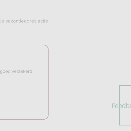
 je vakantieadres actie
e goed verzekerd
Feedb