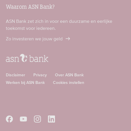
Waarom ASN Bank?
ASN Bank zet zich in voor een duurzame en eerlijke
toekomst voor iedereen.
Zo investeren we jouw geld
Disclaimer
Privacy
Over ASN Bank
Werken bij ASN Bank
Cookies instellen
Download
Download
ASN
ASN
app
app
Volg
Volg
Volg
Volg
in
in
ASN
ASN
ASN
ASN
de
de