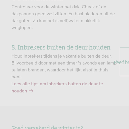
Controleer voor de winter het dak. Check of de
dakpannen goed vastzitten. En haal bladeren uit de
dakgoten. Zo kan het (smelt)water makkelijk
weglopen.
5. Inbrekers buiten de deur houden
Houd inbrekers tijdens je vakantie buiten de deur.
Feedb
Bijvoorbeeld door met een timer ’s avonds een lamp
te laten branden, waardoor het lijkt alsof je thuis
bent.
Lees alle tips om inbrekers buiten de deur te
houden
Goed verzekerd de winter in?