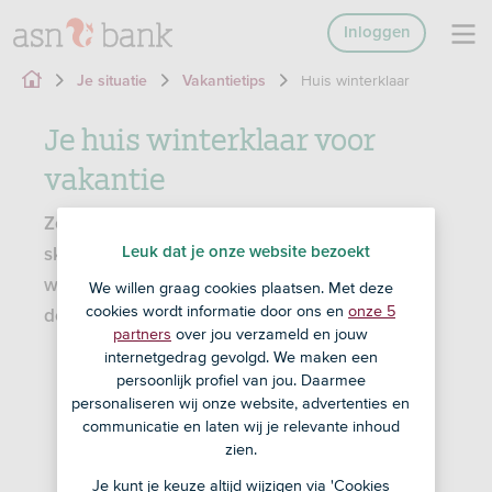
Inloggen
Huis winterklaar
Je situatie
Vakantietips
Je huis winterklaar voor
vakantie
Zoek je deze winter de zon op? Of sta je op de
Leuk dat je onze website bezoekt
ski’s? Vergeet dan niet om je huis voor vertrek
winterklaar te maken. Met deze 5 tips houd je
We willen graag cookies plaatsen. Met deze
cookies wordt informatie door ons en
onze 5
de kou buiten en voorkom je schade.
partners
over jou verzameld en jouw
internetgedrag gevolgd. We maken een
persoonlijk profiel van jou. Daarmee
personaliseren wij onze website, advertenties en
communicatie en laten wij je relevante inhoud
zien.
Je kunt je keuze altijd wijzigen via 'Cookies