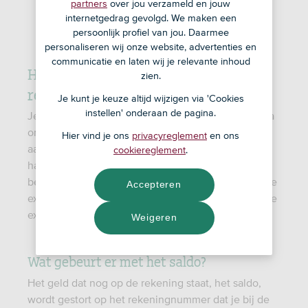
partners
over jou verzameld en jouw
internetgedrag gevolgd. We maken een
persoonlijk profiel van jou. Daarmee
personaliseren wij onze website, advertenties en
communicatie en laten wij je relevante inhoud
Hoe kan ik onze gezamenlijke
zien.
rekening opheffen?
Je kunt je keuze altijd wijzigen via 'Cookies
instellen' onderaan de pagina.
Je kunt de gezamenlijke rekening zelf opheffen via
online bankieren op je computer. Je moet dan
Hier vind je ons
privacyreglement
en ons
aanvinken dat je ex-partner akkoord gaat met deze
cookiereglement
.
handeling. Je ex krijgt hierover ook een brief ter
bevestiging. Is er een spaarrekening op naam van je
Accepteren
ex-partner aan de rekening gekoppeld? Dan moet je
ex de rekening opheffen.
Weigeren
Wat gebeurt er met het saldo?
Het geld dat nog op de rekening staat, het saldo,
wordt gestort op het rekeningnummer dat je bij de