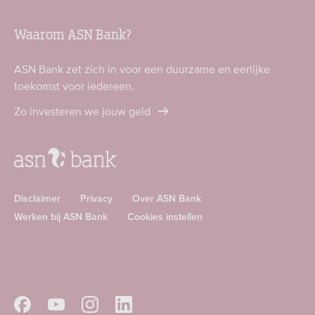
Waarom ASN Bank?
ASN Bank zet zich in voor een duurzame en eerlijke
toekomst voor iedereen.
Zo investeren we jouw geld
Disclaimer
Privacy
Over ASN Bank
Werken bij ASN Bank
Cookies instellen
Download
Download
ASN
ASN
app
app
Volg
Volg
Volg
Volg
in
in