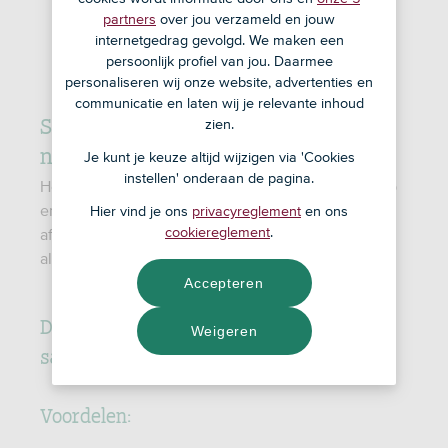
partners
over jou verzameld en jouw
internetgedrag gevolgd. We maken een
persoonlijk profiel van jou. Daarmee
personaliseren wij onze website, advertenties en
communicatie en laten wij je relevante inhoud
Samenlevingsvormen: voordelen en
zien.
nadelen
Je kunt je keuze altijd wijzigen via 'Cookies
instellen' onderaan de pagina.
Het verschil tussen een geregistreerd partnerschap
en een samenlevingscontract zit vooral in de
Hier vind je ons
privacyreglement
en ons
cookiereglement
.
afspraken over wat gebeurt bij overlijden,
alimentatie, schulden en pensioen.
Accepteren
De voor- en nadelen van een
Weigeren
samenlevingscontract op een rij:
Voordelen: