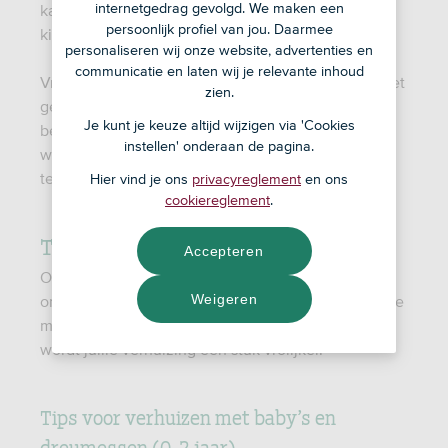
internetgedrag gevolgd. We maken een
kan ook een andere buurt, een nieuw
persoonlijk profiel van jou. Daarmee
kinderdagverblijf of een andere school betekenen.
personaliseren wij onze website, advertenties en
communicatie en laten wij je relevante inhoud
Vriendjes worden achtergelaten en je kind heeft het
zien.
gevoel weer helemaal opnieuw te moeten
Je kunt je keuze altijd wijzigen via 'Cookies
beginnen. Hierdoor kan je kind slecht gaan slapen,
instellen' onderaan de pagina.
weer in bed gaan plassen, erg druk of juist
teruggetrokken zijn.
Hier vind je ons
privacyreglement
en ons
cookiereglement
.
Tijd en aandacht
Accepteren
Om je kind(eren) voor te bereiden op een nieuwe
Weigeren
omgeving en de verhuizing tot een leuk avontuur te
maken, is tijd en aandacht nodig. Met deze tips
wordt jullie verhuizing een stuk vrolijker.
Tips voor verhuizen met baby’s en
dreumessen (0-2 jaar)