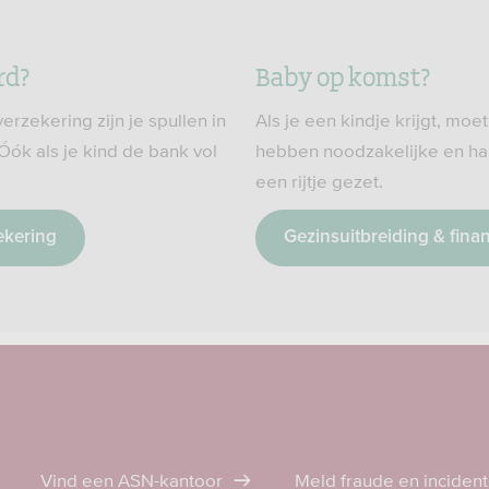
rd?
Baby op komst?
rzekering zijn je spullen in
Als je een kindje krijgt, moe
Óók als je kind de bank vol
hebben noodzakelijke en han
een rijtje gezet.
ekering
Gezinsuitbreiding & fina
Vind een ASN-kantoor
Meld fraude en inciden