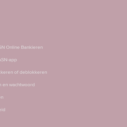
N Online Bankieren
 ASN-app
kkeren of deblokkeren
 en wachtwoord
en
eid