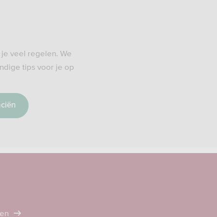
t je veel regelen. We
dige tips voor je op
nciën
ten