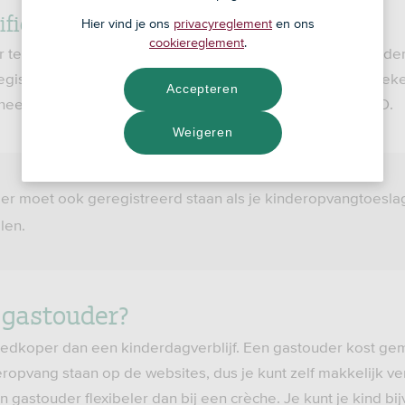
tificaten en diploma’s
Hier vind je ons
privacyreglement
en ons
cookiereglement
.
r te zijn, moet een gastouder in het Landelijk Register Kind
gistreerd zijn. Staat een gastouder daarin, dan weet je zek
Accepteren
 heeft, een Verklaring Omtrent het Gedrag en KinderEHBO.
Weigeren
der moet ook geregistreerd staan als je kinderopvangtoeslag 
len.
 gastouder?
edkoper dan een kinderdagverblijf. Een gastouder kost gem
ropvang staan op de websites, dus je kunt zelf makkelijk ve
gastouder flexibeler dan bij een crèche. Je kunt je kind bij