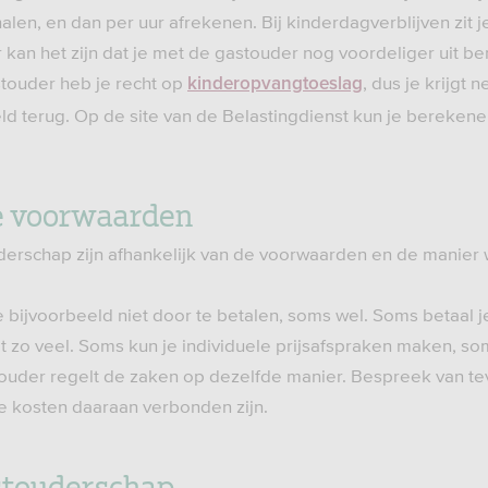
len, en dan per uur afrekenen. Bij kinderdagverblijven zit j
kan het zijn dat je met de gastouder nog voordeliger uit ben
touder heb je recht op
, dus je krijgt n
kinderopvangtoeslag
eld terug. Op de site van de Belastingdienst kun je bereken
e voorwaarden
derschap zijn afhankelijk van de voorwaarden en de manier
e bijvoorbeeld niet door te betalen, soms wel. Soms betaal 
t zo veel. Soms kun je individuele prijsafspraken maken, som
touder regelt de zaken op dezelfde manier. Bespreek van t
ke kosten daaraan verbonden zijn.
stouderschap