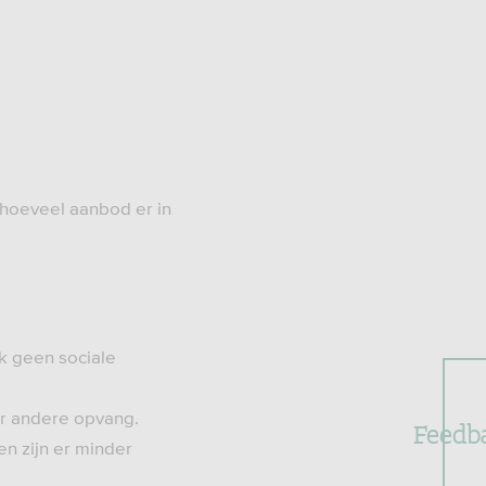
f hoeveel aanbod er in
ok geen sociale
oor andere opvang.
Feedb
en zijn er minder