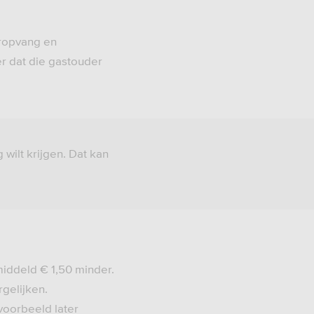
eropvang en
er dat die gastouder
wilt krijgen. Dat kan
iddeld € 1,50 minder.
rgelijken.
voorbeeld later