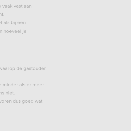
e vaak vast aan
t.
et als bij een
en hoeveel je
 waarop de gastouder
je minder als er meer
s niet.
evoren dus goed wat