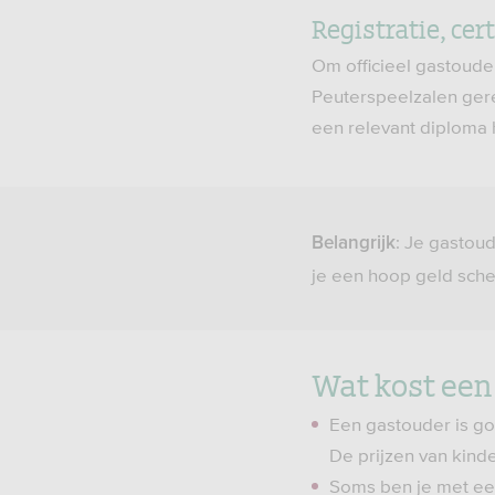
Registratie, cer
Om officieel gastoude
Peuterspeelzalen gere
een relevant diploma
: Je gastou
Belangrijk
je een hoop geld sche
Wat kost een
Een gastouder is go
De prijzen van kinde
Soms ben je met een 