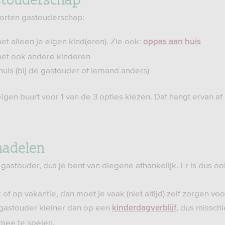
soorten gastouderschap:
, met alleen je eigen kind(eren). Zie ook:
oppas aan huis
s, met ook andere kinderen
huis (bij de gastouder of iemand anders)
e eigen buurt voor 1 van de 3 opties kiezen. Dat hangt ervan a
nadelen
 gastouder, dus je bent van diegene afhankelijk. Er is dus o
 of op vakantie, dan moet je vaak (niet altijd) zelf zorgen v
 gastouder kleiner dan op een
, dus misschi
kinderdagverblijf
mee te spelen.