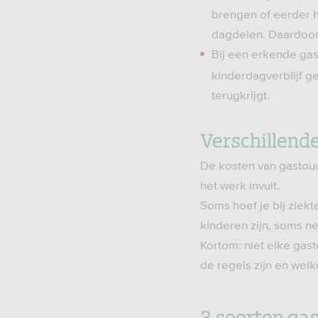
brengen of eerder ha
dagdelen. Daardoor 
Bij een erkende gas
kinderdagverblijf g
terugkrijgt.
Verschillend
De kosten van gastou
het werk invult.
Soms hoef je bij ziekt
kinderen zijn, soms ne
Kortom: niet elke gas
de regels zijn en wel
3 soorten ga