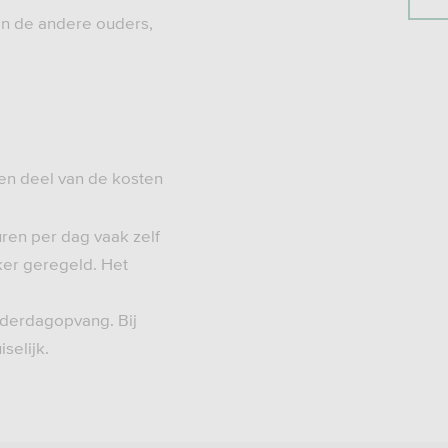
dan de andere ouders,
een deel van de kosten
uren per dag vaak zelf
ker geregeld. Het
derdagopvang. Bij
selijk.