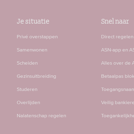
Je situatie
Snel naar
Privé overstappen
Direct regelen
Samenwonen
ASN-app en AS
Scheiden
Alles over de
Gezinsuitbreiding
Betaalpas blo
Studeren
Toegangsnaam
Overlijden
Veilig bankier
Nalatenschap regelen
Toegankelijkh