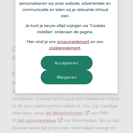
personaliseren wij onze website, advertenties en
communicatie en laten wij je relevante inhoud
zien.
Je kunt je keuze altijd wijzigen via 'Cookies
instellen' onderaan de pagina.
Hier vind je ons
privacyreglement
en ons
Onderhandelen over je salaris in 3
cookiereglement
.
stappen
Accepteren
Stap 1: Onderhandelingsgesprek
Weigeren
voorbereiden
Zet voor het gesprek op een rijtje wat je graag wilt
verdienen, hoeveel je hooguit wilt zakken en check
of dit een marktconform salaris is. Hier zijn handige
sites voor, zoals
van FNV
de WageIndicator
of
van Intermediair. Als je van
het salariskompas
tevoren weet dat je om een reëel salaris vraagt en