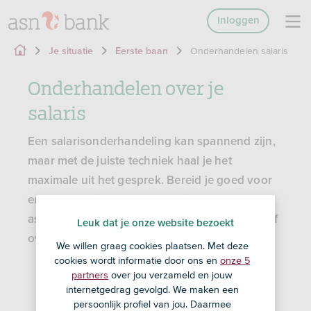
Inloggen
Onderhandelen salaris
Je situatie
Eerste baan
Onderhandelen over je
salaris
Een salarisonderhandeling kan spannend zijn,
maar met de juiste techniek haal je het
maximale uit het gesprek. Bereid je goed voor
en weet hoe je moet communiceren. Wees
assertief en duidelijk, zonder dat je te agressief
Leuk dat je onze website bezoekt
overkomt en je bent er al bijna.
We willen graag cookies plaatsen. Met deze
cookies wordt informatie door ons en
onze 5
partners
over jou verzameld en jouw
internetgedrag gevolgd. We maken een
persoonlijk profiel van jou. Daarmee