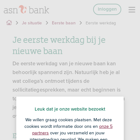
Inloggen
Eerste werkdag
Je situatie
Eerste baan
Je eerste werkdag bij je
nieuwe baan
De eerste werkdag van je nieuwe baan kan
behoorlijk spannend zijn. Natuurlijk heb je al
wat collega’s ontmoet tijdens de
sollicitatiegesprekken, maar echt beginnen is
toch weer andere koek. Deze tips helpen je om
je eerste werkdag zonder kleerscheuren te
Leuk dat je onze website bezoekt
overleven.
We willen graag cookies plaatsen. Met deze
cookies wordt informatie door ons en
onze 5
Eerste dag: Kom. Op. Tijd.
partners
over jou verzameld en jouw
internetgedrag gevolgd. We maken een