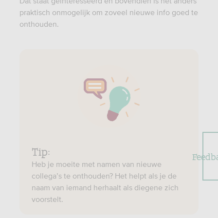
Dat staat geïnteresseerd en bovendien is het anders
praktisch onmogelijk om zoveel nieuwe info goed te
onthouden.
Tip:
Feedb
Heb je moeite met namen van nieuwe
collega’s te onthouden? Het helpt als je de
naam van iemand herhaalt als diegene zich
voorstelt.