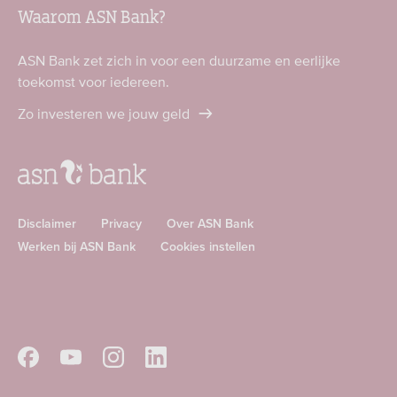
Waarom ASN Bank?
ASN Bank zet zich in voor een duurzame en eerlijke
toekomst voor iedereen.
Zo investeren we jouw geld
Disclaimer
Privacy
Over ASN Bank
Werken bij ASN Bank
Cookies instellen
Download
Download
ASN
ASN
app
app
Volg
Volg
Volg
Volg
in
in
ASN
ASN
ASN
ASN
de
de
op
op
op
op