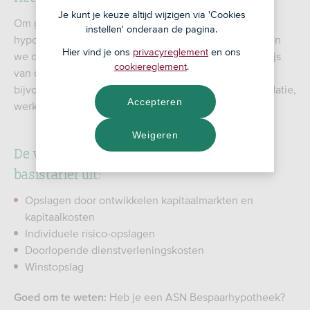
Je kunt je keuze altijd wijzigen via 'Cookies
Om geld uit te kunnen lenen voor bijvoorbeeld een
instellen' onderaan de pagina.
hypotheek, moeten we zelf ook geld inkopen. Dit doen
Hier vind je ons
privacyreglement
en ons
we op de internationale geld- en kapitaalmarkt. De prijs
cookiereglement
.
van dit geld kan elke dag veranderen. Dit komt
bijvoorbeeld door ontwikkelingen in de economie, inflatie,
Accepteren
werkloosheid en het consumentenvertrouwen.
Weigeren
De variabele rente bestaat naast het
basistarief uit:
Opslagen door ontwikkelen kapitaalmarkten en
kapitaalkosten
Individuele risico-opslagen
Doorlopende dienstverleningskosten
Winstopslag
Heb je een ASN Bespaarhypotheek?
Goed om te weten: