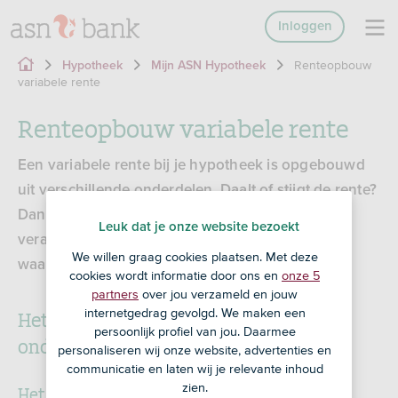
Inloggen
Renteopbouw
Hypotheek
Mijn ASN Hypotheek
variabele rente
Renteopbouw variabele rente
Een variabele rente bij je hypotheek is opgebouwd
uit verschillende onderdelen. Daalt of stijgt de rente?
Dan vertellen we je per brief welk onderdeel is
Leuk dat je onze website bezoekt
veranderd. Zo weet je precies wat je betaalt en
We willen graag cookies plaatsen. Met deze
waarvoor.
cookies wordt informatie door ons en
onze 5
partners
over jou verzameld en jouw
Het basistarief en andere rente-
internetgedrag gevolgd. We maken een
persoonlijk profiel van jou. Daarmee
onderdelen
personaliseren wij onze website, advertenties en
communicatie en laten wij je relevante inhoud
zien.
Het basistarief