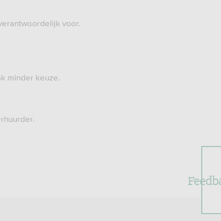
 verantwoordelijk voor.
ak minder keuze.
erhuurder.
Feedb