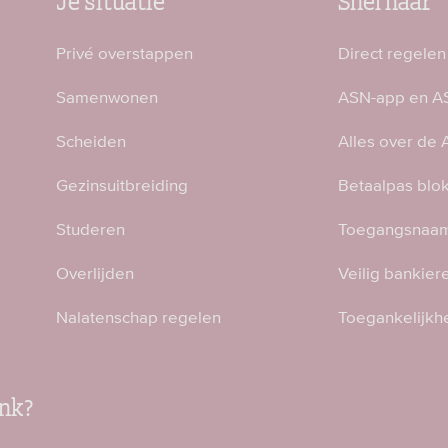
Privé overstappen
Direct regelen
Samenwonen
ASN-app en AS
Scheiden
Alles over de
Gezinsuitbreiding
Betaalpas blo
Studeren
Toegangsnaam
Overlijden
Veilig bankier
Nalatenschap regelen
Toegankelijkh
nk?