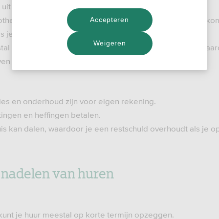
uit verschillende soorten huizen.
otheek is onder voorwaarden aftrekbaar in de aangifte inko
Accepteren
als je de hele hypotheek hebt afgelost.
Weigeren
stal verbouwen zoals jij wilt. Je huis kan daardoor meer waa
en gelijk als je voor een vaste rente kiest.
ies en onderhoud zijn voor eigen rekening.
tingen en heffingen betalen.
is kan dalen, waardoor je een restschuld overhoudt als je o
 nadelen van huren
e kunt je huur meestal op korte termijn opzeggen.