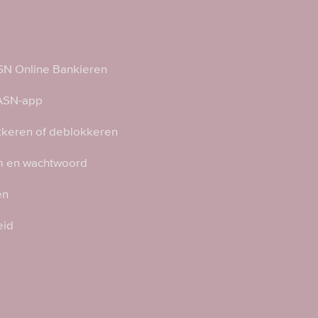
N Online Bankieren
 ASN-app
kkeren of deblokkeren
 en wachtwoord
en
eid