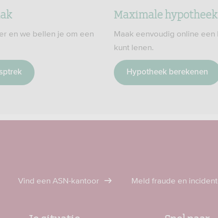
aak
Maximale hypotheek
er en we bellen je om een
Maak eenvoudig online een 
kunt lenen.
esptrek
Hypotheek berekenen
Vind een ASN-kantoor
Meld fraude en inciden
Je situatie
Snel naar