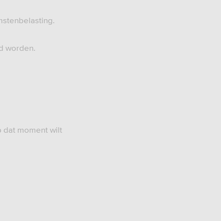
mstenbelasting.
rd worden.
p dat moment wilt