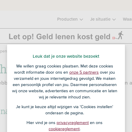
Producten
Je situatie
Waa
pen of huren
Leuk dat je onze website bezoekt
huren: wat is slim
We willen graag cookies plaatsen. Met deze cookies
wordt informatie door ons en
onze 5 partners
over jou
verzameld en jouw internetgedrag gevolgd. We maken
ben allebei voor- en nadelen. We zetten er een a
een persoonlijk profiel van jou. Daarmee personaliseren
wij onze website, advertenties en communicatie en laten
wij je relevante inhoud zien.
 nadelen van kopen
Je kunt je keuze altijd wijzigen via 'Cookies instellen'
onderaan de pagina.
Hier vind je ons
privacyreglement
en ons
cookiereglement
.