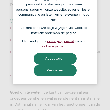
portemonnee.
persoonlijk profiel van jou. Daarmee
personaliseren wij onze website, advertenties en
communicatie en laten wij je relevante inhoud
Voors
zien.
Je kunt je keuze altijd wijzigen via 'Cookies
Zonnepanelen leveren energie op en daarmee
instellen' onderaan de pagina.
bespaar je geld.
Het is goed voor het klimaat, want het scheelt
Hier vind je ons
privacyreglement
en ons
CO
uitstoot.
cookiereglement
.
2
Je hebt minder last van wisselende energieprijzen
en misschien kun je een terugleververgoeding
Accepteren
krijgen op je opgewekte energie die je niet
gebruikt.
Weigeren
Je verdient zonnepanelen na ongeveer 8 jaar
terug. (bron: Milieu Centraal)
Je kunt van tevoren alleen
Goed om te weten:
ongeveer berekenen wat je rendement na installatie
is. Dat hangt namelijk af van het functioneren van de