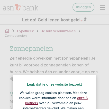
Inloggen
Hypotheek
Je huis verduurzamen
Zonnepanelen
Zonnepanelen
Zelf energie opwekken met zonnepanelen? Je
kunt bijvoorbeeld zonnepanelen kopen of
huren. We hebben één en ander voor je op een
rijtje gezet.
Leuk dat je onze website bezoekt
Voors en tegens van zonnepanelen
We willen graag cookies plaatsen. Met deze
cookies wordt informatie door ons en
onze 5
Met zonnepanelen wek je zelf energie op, zonder
partners
over jou verzameld en jouw
CO
-uitstoot. Goed voor het milieu én voor je
internetgedrag gevolgd. We maken een
2