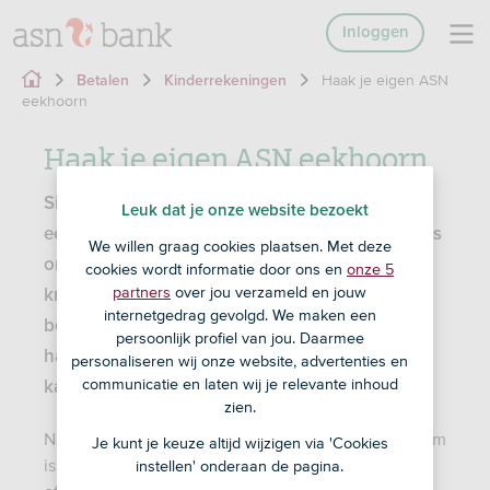
Inloggen
Haak je eigen ASN
Betalen
Kinderrekeningen
eekhoorn
Haak je eigen ASN eekhoorn
Sinds het bestaan van ASN Bank is de
Leuk dat je onze website bezoekt
eekhoorn onze mascotte. En in die zestig jaar is
We willen graag cookies plaatsen. Met deze
ons vaak gevraagd of de eekhoorn ook als
cookies wordt informatie door ons en
onze 5
partners
over jou verzameld en jouw
knuffelbeest te krijgen was. Dat ging wel een
internetgedrag gevolgd. We maken een
beetje aan ons knagen. Daarom dit
persoonlijk profiel van jou. Daarmee
haakpatroon. Zodat jij jouw eigen eekhoorntje
personaliseren wij onze website, advertenties en
communicatie en laten wij je relevante inhoud
kan maken.
zien.
Natuurlijk is je eekhoorn nog mooier als-ie duurzaam
Je kunt je keuze altijd wijzigen via 'Cookies
is. Gemaakt van gerecycled materiaal bijvoorbeeld,
instellen' onderaan de pagina.