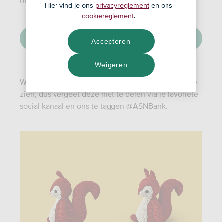
of met duurzaam katoengaren.
Hier vind je ons
privacyreglement
en ons
cookiereglement
.
Download het ASN eekhoorn haakpatroon
Accepteren
Weigeren
We zijn benieuwd hoe jouw eekhoorn eruit komt te
zien, dus vergeet deze niet te delen via je favoriete
social kanaal en ons te taggen @ASNBank.