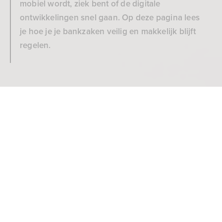
mobiel wordt, ziek bent of de digitale
ontwikkelingen snel gaan. Op deze pagina lees
je hoe je je bankzaken veilig en makkelijk blijft
regelen.
Veilig bankieren als je ouder
Bank voor de toekomst
wordt
3 min
15809x bekeken
Houd je bankzaken veilig
1. Verlaag de limiet van je betaalpas
Standaard kun je met je ASN Betaalpas per dag maximaal