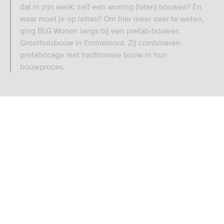
dat in zijn werk; zelf een woning (laten) bouwen? En
waar moet je op letten? Om hier meer over te weten,
ging BLG Wonen langs bij een prefab-bouwer:
Groothuisbouw in Emmeloord. Zij combineren
prefabricage met traditionele bouw in hun
bouwproces.
Prefab zelfbouw woning: van
Bank voor de toekomst
oriëntatie tot oplevering
4 min
160x bekeken
Een eigen woning bouwen klinkt heel ambitieus. Het is
belangrijk om je wensen goed in kaart te brengen en op
zoek te gaan naar juiste bouwpartners, zoals architecten,
bouwbedrijven en leveranciers. Bij Groothuisbouw gaat
dat net een beetje anders – zij verzorgen het ontwerp, de
vergunningsaanvraag, de bouw én de service achteraf.