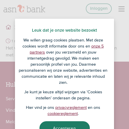
Inloggen
Klimaat
Bank voor de toekomst
Leuk dat je onze website bezoekt
We willen graag cookies plaatsen. Met deze
1 min
cookies wordt informatie door ons en
onze 5
Het verminderen van de uitstoot van CO
per jaar in lijn
2
partners
over jou verzameld en jouw
met de overeenkomst van Parijs
internetgedrag gevolgd. We maken een
persoonlijk profiel van jou. Daarmee
personaliseren wij onze website, advertenties en
communicatie en laten wij je relevante inhoud
Hulp nodig?
zien.
Je kunt je keuze altijd wijzigen via 'Cookies
instellen' onderaan de pagina.
Service en contact
Hier vind je ons
privacyreglement
en ons
Vind een ASN-kantoor
cookiereglement
.
Meld fraude en incidenten
Accepteren