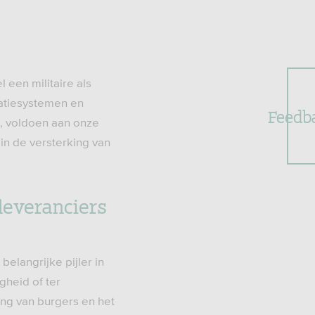
 een militaire als
atiesystemen en
Feedb
, voldoen aan onze
in de versterking van
leveranciers
belangrijke pijler in
gheid of ter
ng van burgers en het