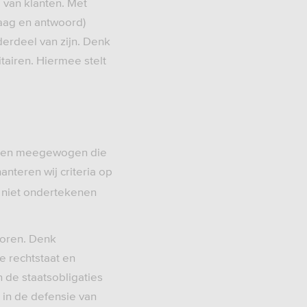
 van klanten. Met
raag en antwoord)
erdeel van zijn. Denk
tairen. Hiermee stelt
orden meegewogen die
hanteren wij criteria op
t niet ondertekenen
toren. Denk
 rechtstaat en
n de staatsobligaties
 in de defensie van