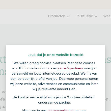
Producten
Je situatie
Waa
jkt ASN Bank naar wapen
Leuk dat je onze website bezoekt
We willen graag cookies plaatsen. Met deze cookies
nsie?
wordt informatie door ons en
onze 5 partners
over jou
verzameld en jouw internetgedrag gevolgd. We maken
een persoonlijk profiel van jou. Daarmee personaliseren
wij onze website, advertenties en communicatie en laten
wij je relevante inhoud zien.
r van 2025 spraken alle NAVO-landen af om de
Je kunt je keuze altijd wijzigen via 'Cookies instellen'
defensie-uitgaven tot 2035 structureel te verhogen.
onderaan de pagina.
aat hieraan bijdragen en daarbij wordt ook
Hier vind je ons
privacyreglement
en ons