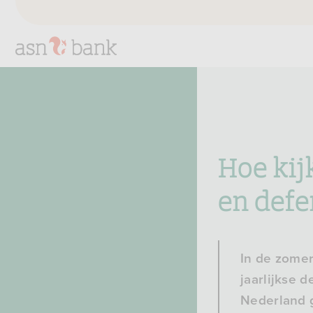
Hoe ki
en defe
In de zome
jaarlijkse 
Nederland g