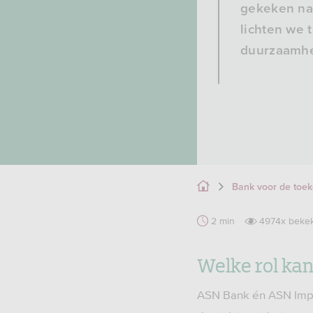
gekeken naa
lichten we 
duurzaamhe
Bank voor de toe
2 min
4974x beke
Welke rol ka
ASN Bank én ASN Impac