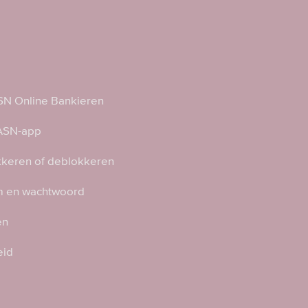
N Online Bankieren
 ASN-app
kkeren of deblokkeren
 en wachtwoord
en
eid