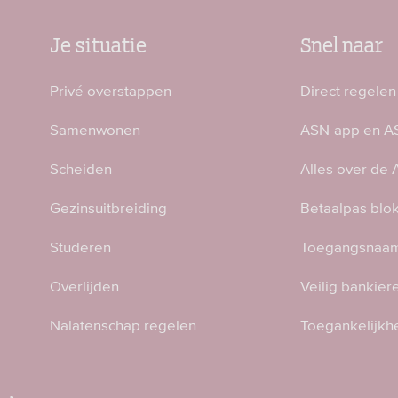
Je situatie
Snel naar
Privé overstappen
Direct regelen
Samenwonen
ASN-app en AS
Scheiden
Alles over de
Gezinsuitbreiding
Betaalpas blo
Studeren
Toegangsnaam
Overlijden
Veilig bankier
Nalatenschap regelen
Toegankelijkh