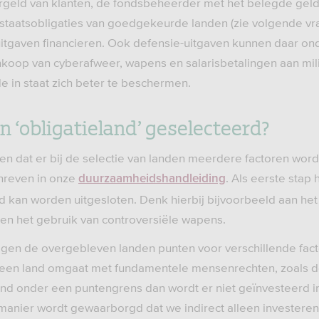
rgeld van klanten, de fondsbeheerder met het belegde geld
 staatsobligaties van goedgekeurde landen (zie volgende v
itgaven financieren. Ook defensie-uitgaven kunnen daar ond
nkoop van cyberafweer, wapens en salarisbetalingen aan mili
in staat zich beter te beschermen.
n ‘obligatieland’ geselecteerd?
ten dat er bij de selectie van landen meerdere factoren w
hreven in onze
. Als eerste stap 
duurzaamheidshandleiding
d kan worden uitgesloten. Denk hierbij bijvoorbeeld aan he
 en het gebruik van controversiële wapens.
ijgen de overgebleven landen punten voor verschillende fac
 een land omgaat met fundamentele mensenrechten, zoals de
land onder een puntengrens dan wordt er niet geïnvesteerd i
 manier wordt gewaarborgd dat we indirect alleen investeren