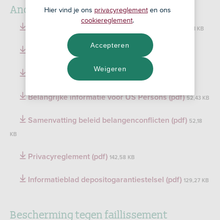
Andere belangrijke informatie
Hier vind je ons
privacyreglement
en ons
cookiereglement
.
Kostenoverzicht en rekenvoorbeelden (pdf)
96,61 KB
Accepteren
ASN Orderuitvoeringsbeleid (pdf)
47,84 KB
Weigeren
Jaarlijkse evaluatie orderuitvoering (pdf)
28,21 KB
Belangrijke informatie voor US Persons (pdf)
52,43 KB
Samenvatting beleid belangenconflicten (pdf)
52,18
KB
Privacyreglement (pdf)
142,58 KB
Informatieblad depositogarantiestelsel (pdf)
129,27 KB
Bescherming tegen faillissement