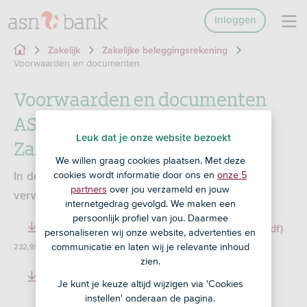
Inloggen
Zakelijk
Zakelijke beleggingsrekening
Voorwaarden en documenten
Voorwaarden en documenten
ASN Beleggingsrekening
Leuk dat je onze website bezoekt
Zakelijk
We willen graag cookies plaatsen. Met deze
cookies wordt informatie door ons en
onze 5
In de voorwaarden lees je wat jij van ons kunt
partners
over jou verzameld en jouw
verwachten en wat wij van jou verwachten.
internetgedrag gevolgd. We maken een
persoonlijk profiel van jou. Daarmee
Reglement ASN Beleggingsrekening Zakelijk (pdf)
personaliseren wij onze website, advertenties en
communicatie en laten wij je relevante inhoud
232,99 KB
zien.
Algemene bankvoorwaarden (pdf)
172,65 KB
Je kunt je keuze altijd wijzigen via 'Cookies
instellen' onderaan de pagina.