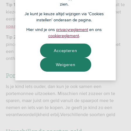
zien.
Ga samen met je kind op stap om een spaarpot uit te
Tip 1:
kiezen. Bijvoorbeeld op het moment dat je kind voor het
Je kunt je keuze altijd wijzigen via 'Cookies
eerst
krijgt. Of maak ‘m zelf:
zakgeld
Maak je eigen
instellen' onderaan de pagina.
.
spaarpot
Hier vind je ons
privacyreglement
en ons
cookiereglement
.
: Wil je je kind meteen leren hoe die met een
Tip 2
pincode om moet gaan? Kies dan voor een spaarpot met
Accepteren
een code. Zo leert een kind dat ze die goed moet
onthouden en niet aan iedereen moet vertellen.
Weigeren
Portemonnee
Is je kind iets ouder, dan kun je ook samen een
portemonnee uitzoeken. Misschien niet zozeer om te
sparen, maar juist om geld vanuit de spaarpot mee te
nemen en iets van te kopen. Je geeft je kind zo een
verantwoordelijkheid erbij.Verschillende soorten geld