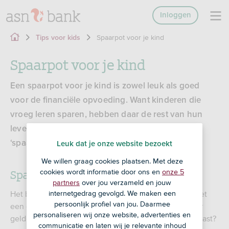
Inloggen
Spaarpot voor je kind
Tips voor kids
Spaarpot voor je kind
Een spaarpot voor je kind is zowel leuk als goed
voor de financiële opvoeding. Want kinderen die
vroeg leren sparen, hebben daar de rest van hun
leven plezier van. We delen hier graag onze
‘spaarpotweetjes’ met je.
Leuk dat je onze website bezoekt
We willen graag cookies plaatsen. Met deze
Spaarpot kiezen
cookies wordt informatie door ons en
onze 5
partners
over jou verzameld en jouw
internetgedrag gevolgd. We maken een
Het bekende spaarvarken, de eurobuis, een kluisje met
persoonlijk profiel van jou. Daarmee
een code of een spaarpot die geluidjes maakt als je er
personaliseren wij onze website, advertenties en
geld in doet. Hoe kies je een spaarpot die bij je kind past?
communicatie en laten wij je relevante inhoud