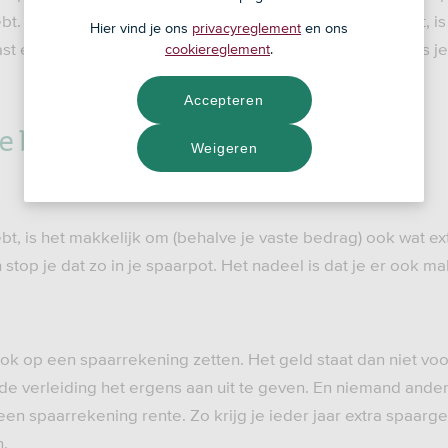
bt. Ook als je niet meteen een spaardoel voor ogen hebt, is
Hier vind je ons
privacyreglement
en ons
vast een mooi bedrag op je spaarrekening. Handig voor als j
cookiereglement
.
Accepteren
de bank?
Weigeren
bt, is het makkelijk om (behalve je vaste bedrag) ook wat ext
stop je dat zo in je spaarpot. Het nadeel is dat je er ook mak
ook op een spaarrekening zetten. Het geld staat dan niet vo
de verleiding het ergens aan uit te geven. En niemand anders
 een spaarrekening rente. Zo krijg je ieder jaar extra spaarge
n.