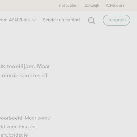
Particulier
Zakelijk
Adviseurs
rom ASN Bank
Service en contact
Inloggen
uk moeilijker. Maar
e mooie scooter of
ijvoorbeeld. Maar soms
eld voor. Om dat
rt, totdat je