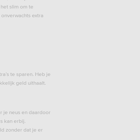
 het slim om te
e onverwachts extra
ra’s te sparen. Heb je
kelijk geld uithaalt.
or je neus en daardoor
 kan erbij.
ld zonder dat je er