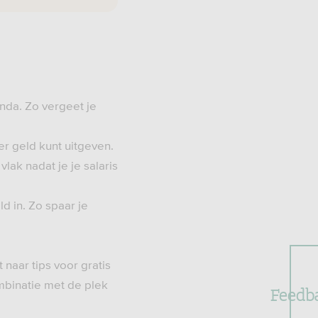
enda. Zo vergeet je
der geld kunt uitgeven.
ak nadat je je salaris
d in. Zo spaar je
 naar tips voor gratis
ombinatie met de plek
Feedb