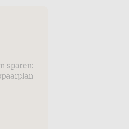
im sparen:
spaarplan