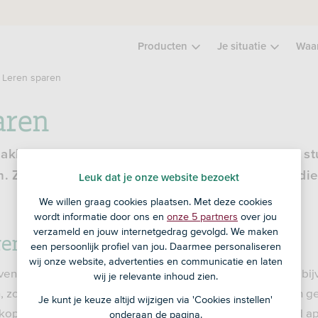
Producten
Je situatie
Waa
Leren sparen
aren
akkelijk. Geld sparen vinden veel jongeren een st
n. Zo kun je ook duurdere spullen kopen. Zoals di
Leuk dat je onze website bezoekt
We willen graag cookies plaatsen. Met deze cookies
wordt informatie door ons en
onze 5 partners
over jou
verzameld en jouw internetgedrag gevolgd. We maken
en?
een persoonlijk profiel van jou. Daarmee personaliseren
wij onze website, advertenties en communicatie en laten
ven hoef je niet te sparen. Voor wat lekkers in de kantine b
wij je relevante inhoud zien.
n, zoals een laptop of dure tas, en daar heb je niet meteen g
Je kunt je keuze altijd wijzigen via 'Cookies instellen'
kopen, moet je sparen. Iedere maand of week zet je geld apa
onderaan de pagina.