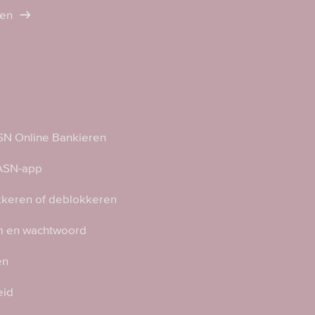
ten
N Online Bankieren
 ASN-app
kkeren of deblokkeren
 en wachtwoord
en
eid