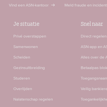
Vind een ASN-kantoor
Meld fraude en inciden
Je situatie
Snel naar
Privé overstappen
Direct regelen
Samenwonen
ASN-app en AS
Scheiden
Alles over de
Gezinsuitbreiding
Betaalpas blo
Studeren
Toegangsnaam
Overlijden
Veilig bankier
Nalatenschap regelen
Toegankelijkh