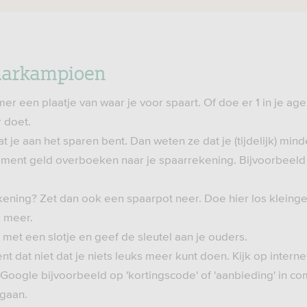
aarkampioen
r een plaatje van waar je voor spaart. Of doe er 1 in je ag
r doet.
at je aan het sparen bent. Dan weten ze dat je (tijdelijk) min
ment geld overboeken naar je spaarrekening. Bijvoorbeeld vl
ening? Zet dan ook een spaarpot neer. Doe hier los kleingel
 meer.
et een slotje en geef de sleutel aan je ouders.
nt dat niet dat je niets leuks meer kunt doen. Kijk op internet
 Google bijvoorbeeld op 'kortingscode' of 'aanbieding' in c
 gaan.