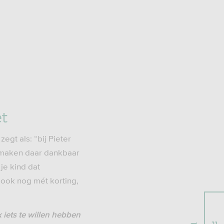
et
egt als: “bij Pieter
n maken daar dankbaar
je kind dat
, ook nog mét korting,
 iets te willen hebben