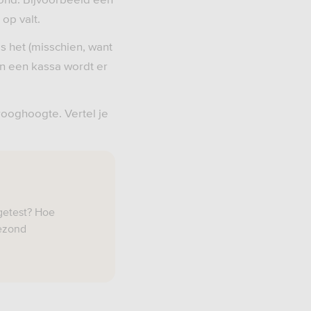
op valt.
s het (misschien, want
an een kassa wordt er
rooghoogte. Vertel je
 getest? Hoe
gezond