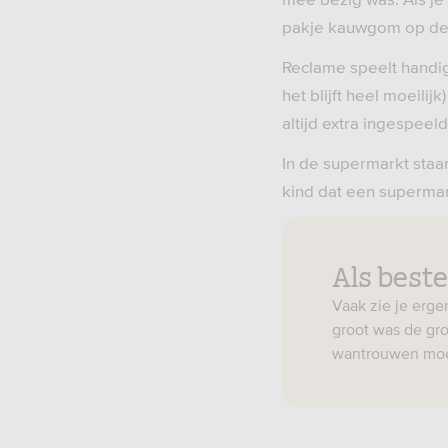
pakje kauwgom op de b
Reclame speelt handig 
het blijft heel moeili
altijd extra ingespeel
In de supermarkt staan
kind dat een supermar
Als beste 
Vaak zie je erge
groot was de gro
wantrouwen moe