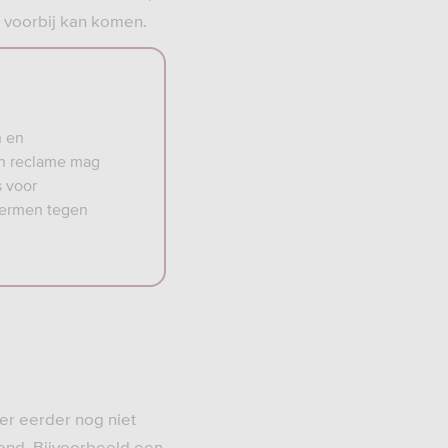
l voorbij kan komen.
n en
En reclame mag
s voor
hermen tegen
 er eerder nog niet
stond. Bijvoorbeeld een