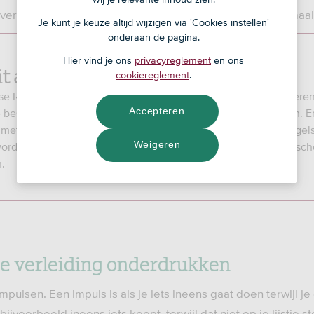
ver te praten. En laat zien in welke vormen reclame allemaa
Je kunt je keuze altijd wijzigen via 'Cookies instellen'
onderaan de pagina.
Hier vind je ons
privacyreglement
en ons
t al?
cookiereglement
.
se Reclame Code zijn er speciale regels vastgelegd om kindere
Accepteren
e beschermen. Reclame mag bijvoorbeeld niet misleidend zijn. 
ijn met de wet, de waarheid, de goede smaak en fatsoen. De regel
Weigeren
orden in Nederland steeds strenger om kinderen beter te besc
n.
de verleiding onderdrukken
mpulsen. Een impuls is als je iets ineens gaat doen terwijl je
ijvoorbeeld ineens iets koopt, terwijl dat niet op je lijstje 