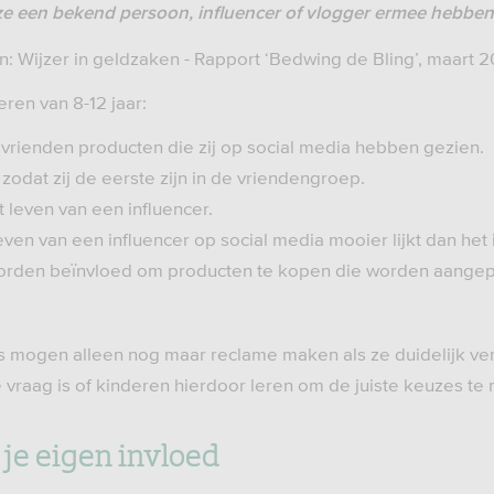
e een bekend persoon, influencer of vlogger ermee hebben
n: Wijzer in geldzaken - Rapport ‘Bedwing de Bling’, maart 2
eren van 8-12 jaar:
rienden producten die zij op social media hebben gezien.
 zodat zij de eerste zijn in de vriendengroep.
t leven van een influencer.
leven van een influencer op social media mooier lijkt dan het i
worden beïnvloed om producten te kopen die worden aange
ers mogen alleen nog maar reclame maken als ze duidelijk v
 vraag is of kinderen hierdoor leren om de juiste keuzes te
 je eigen invloed