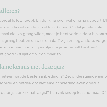
nd leren?
 voordat je iets koopt. En denk na over wat er erna gebeurt. B
bt en dus iets anders niet kunt kopen. Of dat je teleurstellin
maal niet zo graag wilde, maar je bent verleid door bijvoor
echt graag hebben en waarom dan? Zijn er nog andere, verge
zen? Is er niet toevallig eentje die je liever wilt hebben?
t goed? Of lijkt dit alleen maar zo?
clame kennis met deze quiz
lf meteen wat de beste aanbieding is? Zet onderstaande aa
olgorde en ontdek dat niet elke aanbieding even goed is.
 de prijs per zak het laagst? Een zak snoep kost normaal € 1