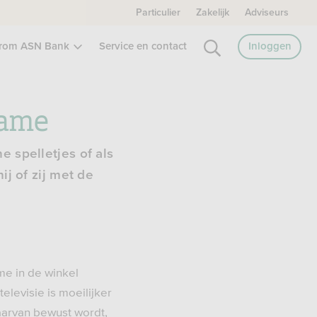
Particulier
Zakelijk
Adviseurs
rom ASN Bank
Service en contact
Inloggen
lame
e spelletjes of als
ij of zij met de
me in de winkel
elevisie is moeilijker
daarvan bewust wordt,