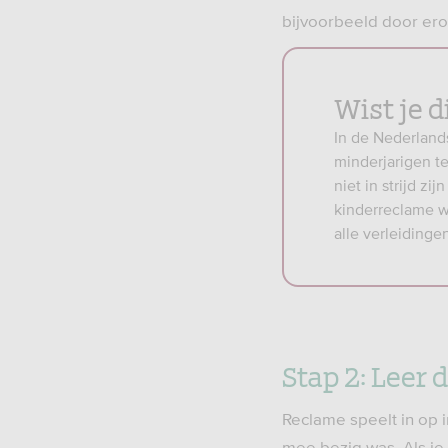
bijvoorbeeld door ero
Wist je di
In de Nederland
minderjarigen t
niet in strijd z
kinderreclame w
alle verleidinge
Stap 2: Leer 
Reclame speelt in op i
mee bezig was. Als je b