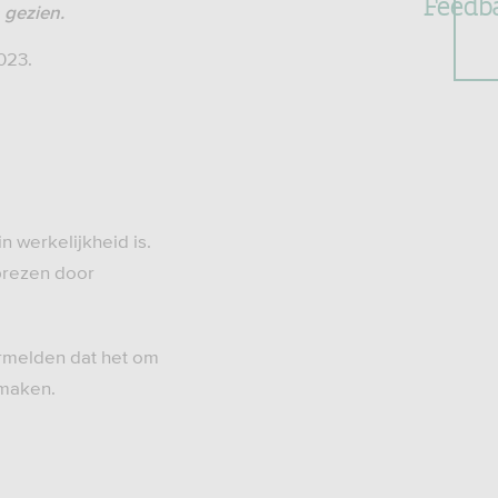
Feedb
 gezien.
023.
n werkelijkheid is.
prezen door
ermelden dat het om
 maken.