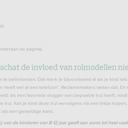
50
 onderaan de pagina)
schat de invloed van rolmodellen ni
 te beïnvloeden. Dat merk je bijvoorbeeld al als je kind iets z
ter heeft wel al een telefoon”. Reclamemakers weten dat. E
eld: als een favoriete vlogger een bepaalde trui heeft, vindt 
le trui. Kan je kind deze trui vervolgens via een linkje kopen
jk als een geweldige kans.
 van de kinderen van 8-12 jaar geeft aan soms tot heel vaak