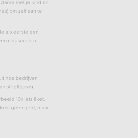
eclame met je kind en
es) om zelf aan te
wie als eerste een
een chipsmerk of
it hoe bedrijven
n stripfiguren.
beeld 10x iets liket.
t kost geen geld, maar