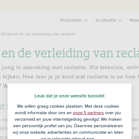
Producten
Je situatie
Waa
Kinderen en de verleiding van reclame
 en de verleiding van rec
jong in aanraking met reclame. Via televisie, onlin
 kijken. Hoe leer je je kind wat reclame is en hoe h
 We geven je tips in 4 stappen.
Leuk dat je onze website bezoekt
t zijn van wat reclame is
We willen graag cookies plaatsen. Met deze cookies
wordt informatie door ons en
onze 5 partners
over jou
iet in de gaten dat iets reclame is. Een folder of een recla
verzameld en jouw internetgedrag gevolgd. We maken
een persoonlijk profiel van jou. Daarmee personaliseren
nlijk wel als reclame. Maar reclame via spelletjes, vlogs en t
wij onze website, advertenties en communicatie en laten
n worden continu verleid, dus zorg ervoor dat je kind zich 
wij je relevante inhoud zien.