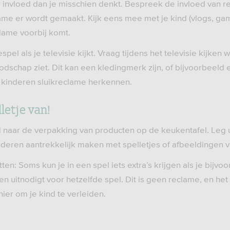
 invloed dan je misschien denkt. Bespreek de invloed van r
lame er wordt gemaakt. Kijk eens mee met je kind (vlogs, gam
lame voorbij komt.
pel als je televisie kijkt. Vraag tijdens het televisie kijken 
schap ziet. Dit kan een kledingmerk zijn, of bijvoorbeeld 
e kinderen sluikreclame herkennen.
letje van!
d naar de verpakking van producten op de keukentafel. Leg u
deren aantrekkelijk maken met spelletjes of afbeeldingen va
n: Soms kun je in een spel iets extra’s krijgen als je bijvoor
n uitnodigt voor hetzelfde spel. Dit is geen reclame, en he
ier om je kind te verleiden.