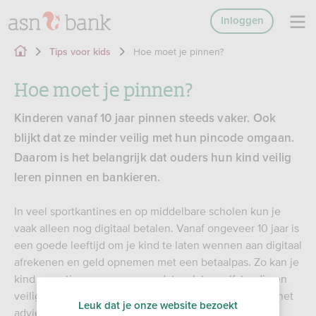
Inloggen
Hoe moet je pinnen?
Tips voor kids
Hoe moet je pinnen?
Kinderen vanaf 10 jaar pinnen steeds vaker. Ook
blijkt dat ze minder veilig met hun pincode omgaan.
Daarom is het belangrijk dat ouders hun kind veilig
leren pinnen en bankieren.
In veel sportkantines en op middelbare scholen kun je
vaak alleen nog digitaal betalen. Vanaf ongeveer 10 jaar is
een goede leeftijd om je kind te laten wennen aan digitaal
afrekenen en geld opnemen met een betaalpas. Zo kan je
kind er rustig aan wennen, zodat ze later zelfstandig en
veilig met een betaalpas om kunnen gaan. Dat is ook het
Leuk dat je onze website bezoekt
advies in het
, waarin
Nibud Kinderonderzoek