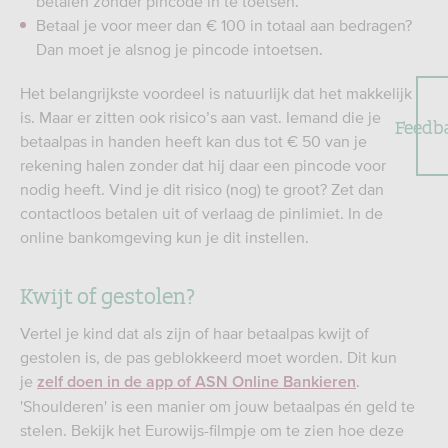
betalen zonder pincode in te toetsen.
Betaal je voor meer dan € 100 in totaal aan bedragen?
Dan moet je alsnog je pincode intoetsen.
Het belangrijkste voordeel is natuurlijk dat het makkelijk
is. Maar er zitten ook risico’s aan vast. Iemand die je
Feedb
betaalpas in handen heeft kan dus tot € 50 van je
rekening halen zonder dat hij daar een pincode voor
nodig heeft. Vind je dit risico (nog) te groot? Zet dan
contactloos betalen uit of verlaag de pinlimiet. In de
online bankomgeving kun je dit instellen.
Kwijt of gestolen?
Vertel je kind dat als zijn of haar betaalpas kwijt of
gestolen is, de pas geblokkeerd moet worden. Dit kun
je
.
zelf doen in de app of ASN Online Bankieren
'Shoulderen' is een manier om jouw betaalpas én geld te
stelen. Bekijk het Eurowijs-filmpje om te zien hoe deze