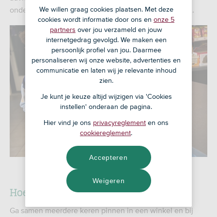
We willen graag cookies plaatsen. Met deze
onderzoek gedaan is naar het pingedrag van kinderen.
cookies wordt informatie door ons en
onze 5
partners
over jou verzameld en jouw
internetgedrag gevolgd. We maken een
persoonlijk profiel van jou. Daarmee
personaliseren wij onze website, advertenties en
communicatie en laten wij je relevante inhoud
zien.
Je kunt je keuze altijd wijzigen via 'Cookies
instellen' onderaan de pagina.
Hier vind je ons
privacyreglement
en ons
cookiereglement
.
Accepteren
Weigeren
Hoe leer je je kind veilig pinnen?
Ga samen meerdere keren pinnen in een winkel en bij