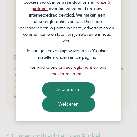
cookies wordt informatie door ons en
onze 5
partners
over jou verzameld en jouw
internetgedrag gevolgd. We maken een
persoonlijk profiel van jou. Daarmee
personaliseren wij onze website, advertenties en
communicatie en laten wij je relevante inhoud
zien.
Je kunt je keuze altijd wijzigen via 'Cookies
Hoi! Ik ben Rinkel
instellen' onderaan de pagina.
Hier vind je ons
privacyreglement
en ons
Ik help je graag om van je kind een financiële slimmerik te
cookiereglement
.
maken. Kijk bijvoorbeeld eens in mijn speelhoek. Met
leuke weetjes en doe-dingen voor kinderen van 4 tot 12
jaar.
Accepteren
Rinkels speelhoek
Weigeren
4 tips en opdrachten van Rinkel