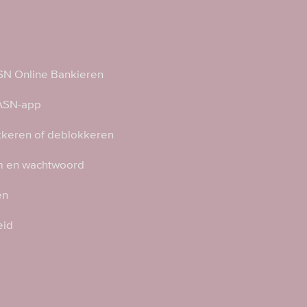
N Online Bankieren
 ASN-app
kkeren of deblokkeren
 en wachtwoord
en
eid