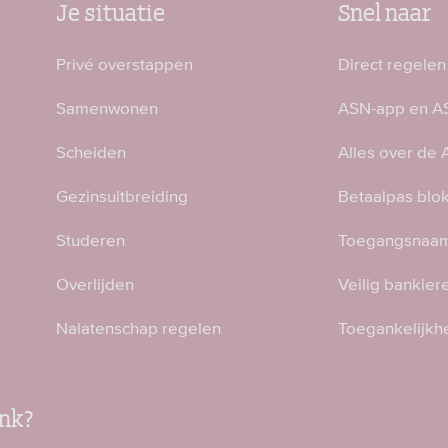
Je situatie
Snel naar
Privé overstappen
Direct regelen
Samenwonen
ASN-app en AS
Scheiden
Alles over de
Gezinsuitbreiding
Betaalpas blo
Studeren
Toegangsnaam
Overlijden
Veilig bankier
Nalatenschap regelen
Toegankelijkh
nk?