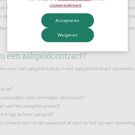
cookiereglement
.
e het gaat aanpakken, waardoor je kind zich ook verantwoor
jij vergeet zelf het vaste zakgeldmoment waarschijnlijk minde
Accepteren
fect van een écht contract niet. Zet er daarom vooral ook b
Weigeren
in een zakgeldcontract?
eken over het zakgeld kun je in het zakgeldcontract opnemen
ef je?
 cadeautjes voor vriendjes van kopen?
el van het zakgeld sparen?
 krijgt je kind zakgeld?
d contant voor in de spaarpot of stort je het op een rekenin