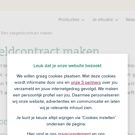
Producten
Je situatie
Waa
Een zakgeldcontract maken
eldcontract maken
ract leg je de afspraken vast die je met je kind ma
Leuk dat je onze website bezoekt
k: de afspraken zijn helder en je hebt allebei een 
We willen graag cookies plaatsen. Met deze cookies
wordt informatie door ons en
onze 5 partners
over jou
an te houden.
Rinkel,
onze slimme en groene uitvin
verzameld en jouw internetgedrag gevolgd. We maken
ft al een
zakgeldcontract
voor je gemaakt. Je hoeft
een persoonlijk profiel van jou. Daarmee personaliseren
wij onze website, advertenties en communicatie en laten
wij je relevante inhoud zien.
contract? Waarom?
Je kunt je keuze altijd wijzigen via 'Cookies instellen'
onderaan de pagina.
an een leuke manier zijn om jezelf en je kind aan afspraken
Hier vind je ons
privacyreglement
en ons