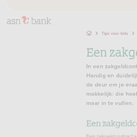
Tips voor kids
Een zakg
In een zakgeldcont
Handig en duidelij
de deur om je era
makkelijk: die hee
maar in te vullen.
Een zakgeld
Een zakgeldcontract k