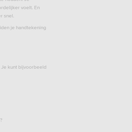
delijker voelt. En
r snel.
eiden je handtekening
. Je kunt bijvoorbeeld
g?