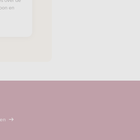
es over de
loon en
ten