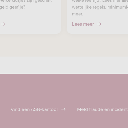
elke klusjes zijn geschikt
welke leeftijd? Lees hier all
geld geef je?
wettelijke regels, minimum
meer.
Lees meer
Vind een ASN-kantoor
Meld fraude en inciden