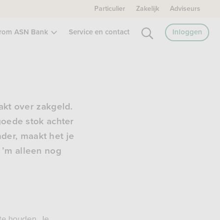
Particulier
Zakelijk
Adviseurs
rom ASN Bank
Service en contact
Inloggen
akt over zakgeld.
goede stok achter
der, maakt het je
 ’m alleen nog
 te houden. Je