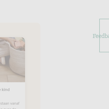
Feedb
e kind
estaan vanaf