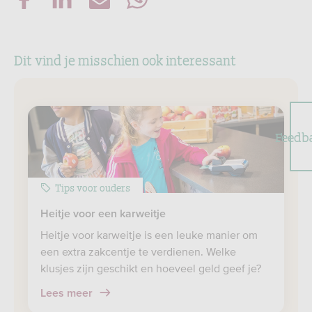
Dit vind je misschien ook interessant
Feedb
Tips voor ouders
Heitje voor een karweitje
Heitje voor karweitje is een leuke manier om
een extra zakcentje te verdienen. Welke
klusjes zijn geschikt en hoeveel geld geef je?
Lees meer