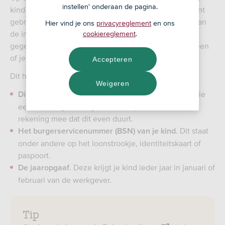
instellen' onderaan de pagina.
kind online aangifte doen. Ook is er een app die je kunt
gebruiken. De Belastingdienst heeft alvast een deel van
Hier vind je ons
privacyreglement
en ons
de informatie ingevuld. Check samen de ingevulde
cookiereglement
.
gegevens, vul de rest van de gegevens in en zie meteen
of je kind recht heeft op teruggave.
Accepteren
Dit heb je erbij nodig:
Weigeren
. Heeft je kind nog geen DigiD? Dan moet je die
DigiD
eerst aanvragen. Dit gaat met de post, dus hou er
rekening mee dat dit even duurt.
. Dit staat
Het burgerservicenummer (BSN) van je kind
onder andere op het loonstrookje, identiteitskaart of
paspoort.
. Deze krijgt je kind ieder jaar in januari of
De jaaropgaaf
februari van de werkgever.
Tip