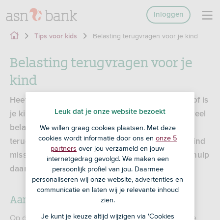
Inloggen
Belasting terugvragen voor je kind
Tips voor kids
Belasting terugvragen voor je
kind
Heeft je kind een vakantie- of bijbaantje (gehad) of is
Leuk dat je onze website bezoekt
je kind in loondienst? Jongeren betalen vaak te veel
belasting over het salaris. Je kind kan dit
We willen graag cookies plaatsen. Met deze
cookies wordt informatie door ons en
onze 5
terugvragen bij de Belastingdienst. Dat vindt je kind
partners
over jou verzameld en jouw
misschien best spannend of ingewikkeld, dus je hulp
internetgedrag gevolgd. We maken een
daarbij is vast welkom.
persoonlijk profiel van jou. Daarmee
personaliseren wij onze website, advertenties en
communicatie en laten wij je relevante inhoud
Aangifte doen?
zien.
Je kunt je keuze altijd wijzigen via 'Cookies
Op de site van de Belastingdienst kun je samen met je