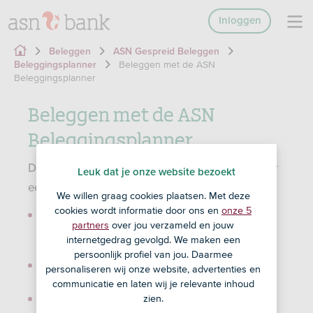
Inloggen
Beleggen
ASN Gespreid Beleggen
Beleggen met de ASN
Beleggingsplanner
Beleggingsplanner
Beleggen met de ASN
Beleggingsplanner
De ASN Beleggingsplanner geeft u in een paar
Leuk dat je onze website bezoekt
eenvoudige stappen inzicht in:
We willen graag cookies plaatsen. Met deze
cookies wordt informatie door ons en
onze 5
het rendement van uw combinatie van
partners
over jou verzameld en jouw
beleggen en sparen; anders gezegd: wat kan
internetgedrag gevolgd. We maken een
die combinatie u opleveren?
persoonlijk profiel van jou. Daarmee
welke inleg is nodig om uw doelbedrag te
personaliseren wij onze website, advertenties en
realiseren
communicatie en laten wij je relevante inhoud
zien.
hoeveel risico u loopt.