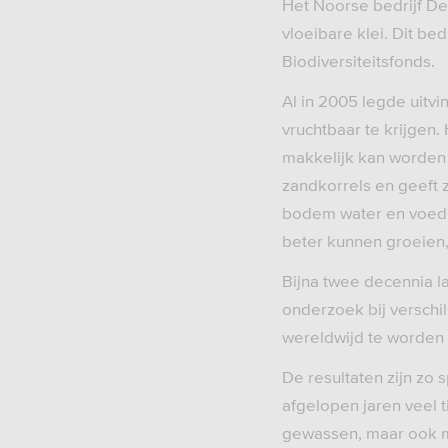
Het Noorse bedrijf D
vloeibare klei. Dit be
Biodiversiteitsfonds.
Al in 2005 legde uitv
vruchtbaar te krijgen. 
makkelijk kan worden
zandkorrels en geeft z
bodem water en voedi
beter kunnen groeien, 
Bijna twee decennia lat
onderzoek bij verschi
wereldwijd te worden 
De resultaten zijn zo 
afgelopen jaren veel t
gewassen, maar ook me