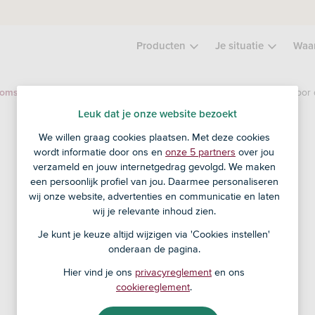
Producten
Je situatie
Waa
MATCH! Desert Control matcht met het beste universum voor 
komst
Leuk dat je onze website bezoekt
We willen graag cookies plaatsen. Met deze cookies
wordt informatie door ons en
onze 5 partners
over jou
verzameld en jouw internetgedrag gevolgd. We maken
een persoonlijk profiel van jou. Daarmee personaliseren
wij onze website, advertenties en communicatie en laten
wij je relevante inhoud zien.
Je kunt je keuze altijd wijzigen via 'Cookies instellen'
onderaan de pagina.
Hier vind je ons
privacyreglement
en ons
cookiereglement
.