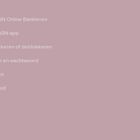
N Online Bankieren
 ASN-app
kkeren of deblokkeren
 en wachtwoord
en
eid