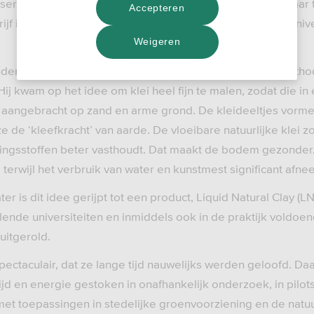
esert Control weet verwoestijnde gebieden weer vruchtbaar
Accepteren
drijf is in het vierde kwartaal van 2023 toegelaten tot het un
Weigeren
inder en oprichter Kristian P. Olesen de basis voor een met
Hij kwam op het idee om klei heel fijn te malen, zodat die in 
 aangebracht op zand en arme grond. De kleideeltjes vorme
e de ‘kleefkracht’ van aarde. De vloeibare natuurlijke klei z
ngsstoffen beter vasthoudt. Dat maakt de bodem gezonde
terwijl het verbruik van water en kunstmest significant afne
er is dit idee gerijpt tot een product, Liquid Natural Clay (LN
llende universiteiten en inmiddels ook in de praktijk vold
uitgerold.
spectaculair, dat ze lange tijd nauwelijks werden geloofd. 
ijd en energie gestoken in onafhankelijk onderzoek, in pilot
t toepassingen in stedelijke groenvoorziening en de natuu