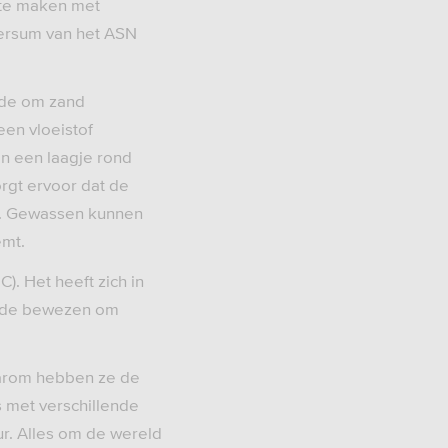
 te maken met
iversum van het ASN
hode om zand
een vloeistof
n een laagje rond
orgt ervoor dat de
r. Gewassen kunnen
emt.
C). Het heeft zich in
oende bewezen om
Daarom hebben ze de
s met verschillende
r. Alles om de wereld