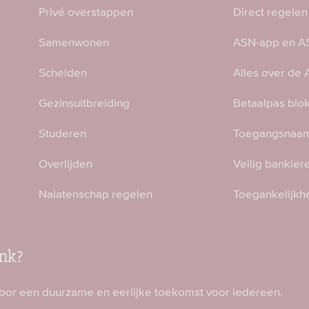
Privé overstappen
Direct regelen
Samenwonen
ASN-app en AS
Scheiden
Alles over de
Gezinsuitbreiding
Betaalpas blo
Studeren
Toegangsnaam
Overlijden
Veilig bankier
Nalatenschap regelen
Toegankelijkh
nk?
voor een duurzame en eerlijke toekomst voor iedereen.