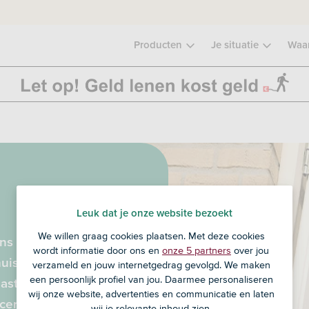
Producten
Je situatie
Waa
Leuk dat je onze website bezoekt
We willen graag cookies plaatsen. Met deze cookies
ns gratis Eerste-Huis-
wordt informatie door ons en
onze 5 partners
over jou
uis. Daarna weet je
verzameld en jouw internetgedrag gevolgd. We maken
een persoonlijk profiel van jou. Daarmee personaliseren
dlasten kunnen worden
wij onze website, advertenties en communicatie en laten
ertificaat.
wij je relevante inhoud zien.