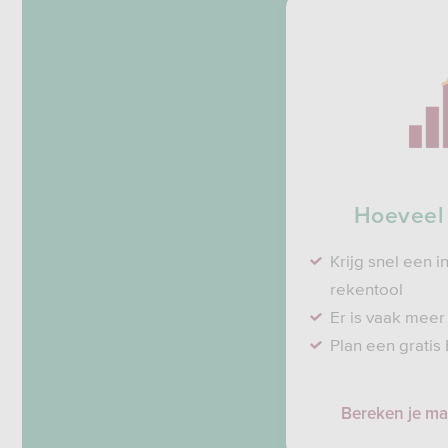
Hoeveel 
Krijg snel een i
rekentool
Er is vaak meer
Plan een gratis
Bereken je m