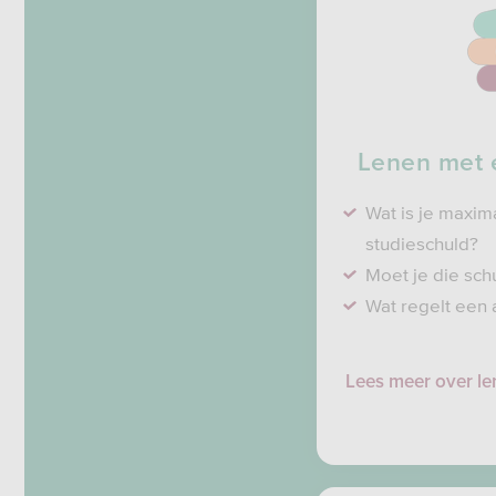
Lenen met 
Wat is je maxi
studieschuld?
Moet je die sch
Wat regelt een 
Lees meer over le