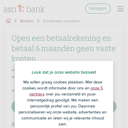
Inloggen
6-maanden-voordeel
Betalen
Open een betaalrekening en
betaal 6 maanden geen vaste
kosten
Wegens succes verlengd tot en met 12 april
Leuk dat je onze website bezoekt
Beoordeeld met een 8,9 door de
We willen graag cookies plaatsen. Met deze
Consumentenbond
cookies wordt informatie door ons en
onze 5
Makkelijk te openen via de app
partners
over jou verzameld en jouw
internetgedrag gevolgd. We maken een
persoonlijk profiel van jou. Daarmee
Bekijk de ASN Bankrekening
personaliseren wij onze website, advertenties en
communicatie en laten wij je relevante inhoud
zien.
ASN Bankrekening openen