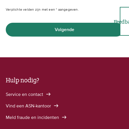
Verplichte velden zijn met een * aangegeven.
Feedb
Hulp nodig?
Service en contact
Vind een ASN-kantoor
Meld fraude en incidenten