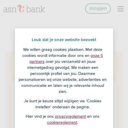
Inloggen
Leuk dat je onze website bezoekt
We willen graag cookies plaatsen. Met deze
cookies wordt informatie door ons en
onze 5
partners
over jou verzameld en jouw
internetgedrag gevolgd. We maken een
persoonlijk profiel van jou. Daarmee
personaliseren wij onze website, advertenties en
communicatie en laten wij je relevante inhoud
zien.
Pagina niet gevonden
Je kunt je keuze altijd wijzigen via 'Cookies
instellen' onderaan de pagina.
Sorry, we hebben de pagina niet gevonden.
De informatie is misschien verwijderd of
Hier vind je ons
privacyreglement
en ons
het adres is gewijzigd.
cookiereglement
.