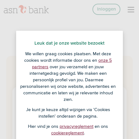
Inloggen
Leuk dat je onze website bezoekt
We willen graag cookies plaatsen. Met deze
cookies wordt informatie door ons en
onze 5
partners
over jou verzameld en jouw
internetgedrag gevolgd. We maken een
persoonlijk profiel van jou. Daarmee
personaliseren wij onze website, advertenties en
communicatie en laten wij je relevante inhoud
zien.
Pagina niet gevonden
Je kunt je keuze altijd wijzigen via 'Cookies
instellen' onderaan de pagina.
Sorry, we hebben de pagina niet gevonden.
De informatie is misschien verwijderd of
Hier vind je ons
privacyreglement
en ons
het adres is gewijzigd.
cookiereglement
.