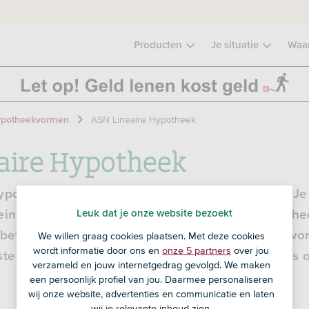
Producten
Je situatie
Waa
ASN Lineaire Hypotheek
potheekvormen
aire Hypotheek
ypotheek los je maandelijks een vast bedrag af. J
Leuk dat je onze website bezoekt
einer. Je betaalt rente over de resterende hypoth
, betaal je steeds minder rente. Je maandlasten w
We willen graag cookies plaatsen. Met deze cookies
wordt informatie door ons en
onze 5 partners
over jou
ste periode steeds lager. Je lineaire hypotheek is
verzameld en jouw internetgedrag gevolgd. We maken
een persoonlijk profiel van jou. Daarmee personaliseren
wij onze website, advertenties en communicatie en laten
wij je relevante inhoud zien.