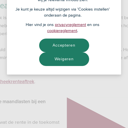
neaire hypotheek?
Je kunt je keuze altijd wijzigen via 'Cookies instellen'
onderaan de pagina.
k is een hypotheekvorm waarbij je iedere maand een vast be
Hier vind je ons
privacyreglement
en ons
 heb je geen schuld meer. Je maandlasten zijn in het begin
cookiereglement
.
periode steeds lager.
Accepteren
ld in het begin hoger is en je daarom meer rente betaalt. H
nder rente je betaalt. Hierdoor kun je ook minder rente aft
Weigeren
.
heekrenteaftrek
e maandlasten bij een
 wat de rente in de toekomst