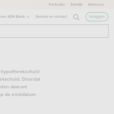
Particulier
Zakelijk
Adviseurs
rom ASN Bank
Service en contact
Inloggen
e hypotheekschuld
eekschuld. Doordat
orden daarom
 op de einddatum