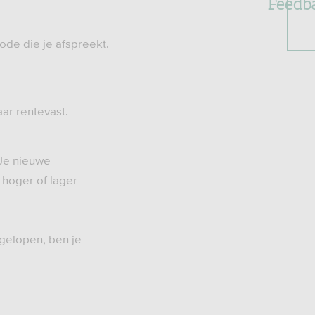
Feedb
ode die je afspreekt.
ar rentevast.
 Je nieuwe
hoger of lager
fgelopen, ben je