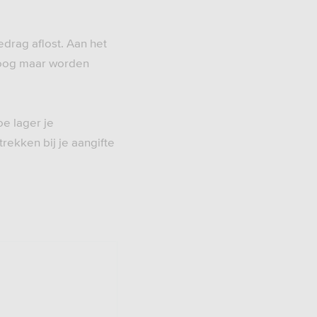
drag aflost. Aan het
 hoog maar worden
oe lager je
rekken bij je aangifte