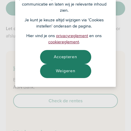
communicatie en laten wij je relevante inhoud
Maak een afspraak
zien.
Je kunt je keuze altijd wijzigen via 'Cookies
instellen' onderaan de pagina.
Je kunt niet alle hypotheken bij elk ASN-kantoor
Let op:
afsluiten. Vraag je adviseur naar de mogelijkheden.
Hier vind je ons
privacyreglement
en ons
cookiereglement
.
Accepteren
Hypotheekrentes
Weigeren
Bekijk de huidige rentes van een hypotheek van
ASN Bank.
Check de rentes