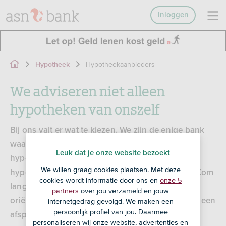
Inloggen
Hypotheekaanbieders
Hypotheek
We adviseren niet alleen
hypotheken van onszelf
Bij ons valt er wat te kiezen. We zijn de enige bank
waar je kunt kiezen uit meerdere
Leuk dat je onze website bezoekt
hypotheekaanbieders. Zo hebben we altijd een
We willen graag cookies plaatsen. Met deze
hypotheek die past bij jouw situatie en wensen. Kom
cookies wordt informatie door ons en
onze 5
langs in één van onze kantoren voor een gratis
partners
over jou verzameld en jouw
oriëntatiegesprek met een ASN-adviseur. Of plan een
internetgedrag gevolgd. We maken een
persoonlijk profiel van jou. Daarmee
afspraak voor beeldbellen.
personaliseren wij onze website, advertenties en