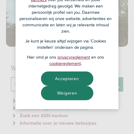
internetgedrag gevolgd. We maken een
persoonlijk profiel van jou. Daarmee
personaliseren wij onze website, advertenties en
communicatie en laten wij je relevante inhoud
zien.
Je kunt je keuze altijd wijzigen via 'Cookies
instellen' onderaan de pagina.
Hier vind je ons
privacyreglement
en ons
cookiereglement
.
Waar kunnen we je mee helpen?
Accepteren
Doorzoek de website
Weigeren
Zoeken
Informatie over de ID-check
Maximale hypotheek berekenen
Zoek een ASN-kantoor
Informatie over je nieuwe betaalpas